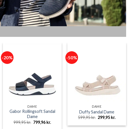
-20%
-50%
DAME
DAME
Gabor Rollingsoft Sandal
Duffy Sandal Dame
Dame
Den
Den
599,95
kr.
299,95
kr.
oprindelige
aktuell
Den
Den
999,95
kr.
799,96
kr.
pris
pris
e
oprindelige
aktuelle