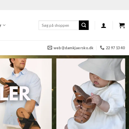
Søg
r
efter:
web@damkjaersko.dk
22 97 13 40