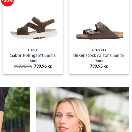
DAME
ARIZONA
Gabor Rollingsoft Sandal
Birkenstock Arizona Sandal
Dame
Dame
Den
Den
999,95
kr.
799,96
kr.
799,95
kr.
oprindelige
aktuelle
pris
pris
e
var:
er:
999,95 kr..
799,96 kr..
r..