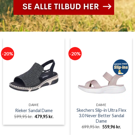
-20%
-20%
DAME
DAME
Skechers Slip-in Ultra Flex
Rieker Sandal Dame
3.0 Never Better Sandal
Den
Den
599,95
kr.
479,95
kr.
oprindelige
aktuelle
Dame
pris
pris
Den
Den
699,95
kr.
559,96
kr.
var:
er:
oprindelige
aktuell
599,95 kr..
479,95 kr..
pris
pris