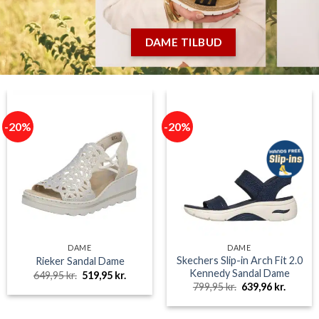
DAME TILBUD
-20%
-20%
DAME
DAME
Skechers Slip-in Arch Fit 2.0
Rieker Sandal Dame
Kennedy Sandal Dame
Den
Den
649,95
kr.
519,95
kr.
oprindelige
aktuelle
Den
Den
799,95
kr.
639,96
kr.
pris
pris
oprindelige
aktuell
var:
er:
pris
pris
e
649,95 kr..
519,95 kr..
var:
er: