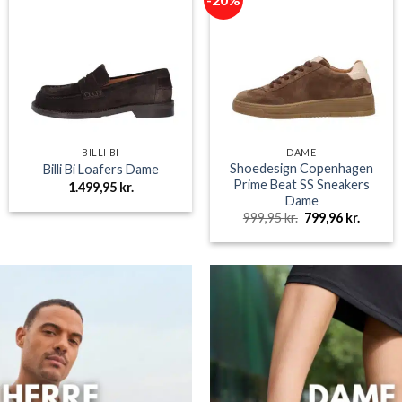
BILLI BI
DAME
Shoedesign Copenhagen
Billi Bi Loafers Dame
Prime Beat SS Sneakers
1.499,95
kr.
Dame
Den
Den
999,95
kr.
799,96
kr.
oprindelige
aktuell
pris
pris
var:
er:
999,95 kr..
799,96 k