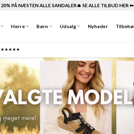
20% PÅ NÆSTEN ALLE SANDALER🔥 SE ALLE TILBUD HER ⬅︎
Herre
Børn
Udsalg
Nyheder
Tilbehø
ner ★★★★★