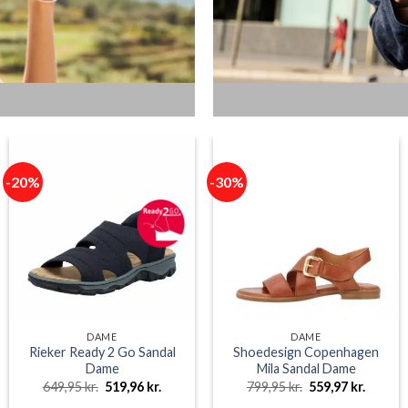
-20%
-30%
DAME
DAME
Rieker Ready 2 Go Sandal
Shoedesign Copenhagen
Dame
Mila Sandal Dame
e
Den
Den
Den
Den
649,95
kr.
519,96
kr.
799,95
kr.
559,97
kr.
oprindelige
aktuelle
oprindelige
aktuell