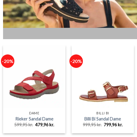
-20%
-20%
DAME
BILLI BI
Rieker Sandal Dame
Billi Bi Sandal Dame
Den
Den
Den
Den
599,95
kr.
479,96
kr.
999,95
kr.
799,96
kr.
oprindelige
aktuelle
oprindelige
aktuell
pris
pris
pris
pris