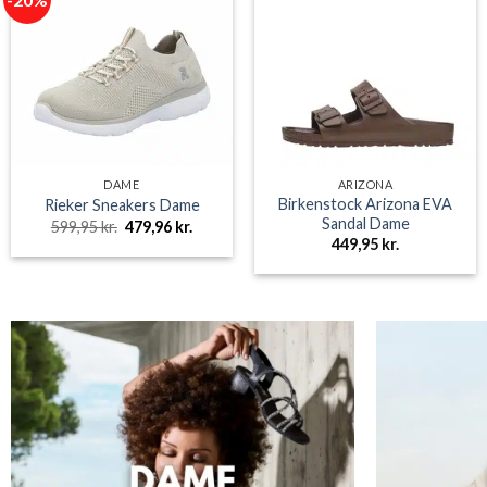
DAME
ARIZONA
Birkenstock Arizona EVA
Rieker Sneakers Dame
Sandal Dame
Den
Den
599,95
kr.
479,96
kr.
oprindelige
aktuelle
449,95
kr.
pris
pris
var:
er:
599,95 kr..
479,96 kr..