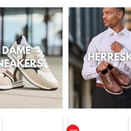
799,95 kr..
639,96 k
r..
-20%