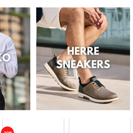
r..
-20%