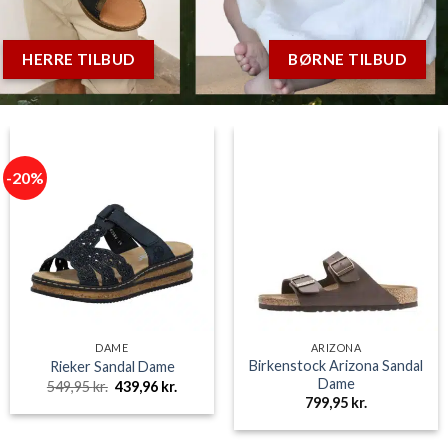
HERRE TILBUD
BØRNE TILBUD
-20%
DAME
ARIZONA
Birkenstock Arizona Sandal
Rieker Sandal Dame
Dame
Den
Den
549,95
kr.
439,96
kr.
oprindelige
aktuelle
799,95
kr.
pris
pris
e
var:
er:
549,95 kr..
439,96 kr..