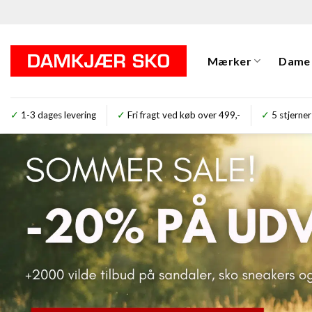
Fortsæt
til
indhold
Mærker
Dame
✓
1-3 dages levering
✓
Fri fragt ved køb over 499,-
✓
5 stjer