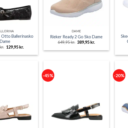
ALLERINA
DAME
 Otto Ballerinasko
Skec
Rieker Ready 2 Go Sko Dame
Dame
Den
Den
649,95
kr.
389,95
kr.
oprindelige
aktuelle
Den
Den
kr.
129,95
kr.
pris
pris
oprindelige
aktuelle
var:
er:
pris
pris
649,95 kr..
389,95 kr..
var:
er:
249,95 kr..
129,95 kr..
-45%
-20%