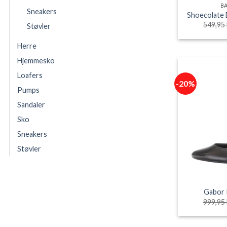
B
Sneakers
Shoecolate 
549,95
Støvler
Herre
Hjemmesko
Loafers
-20%
Pumps
Sandaler
Sko
Sneakers
Støvler
Gabor
999,95