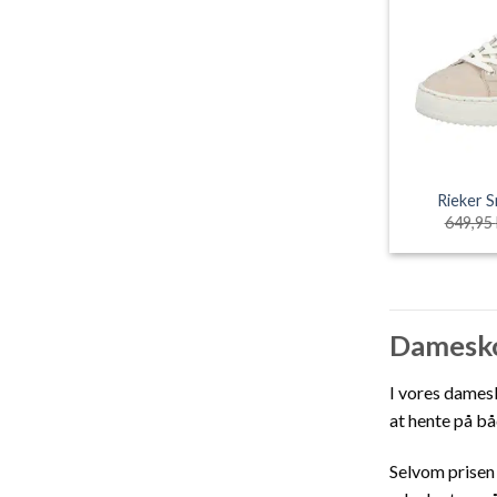
Rieker 
649,95
Damesko 
I vores damesk
at hente på bå
Selvom prisen 