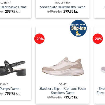
ALLERINA
BALLERINA
Ballerinasko Dame
Shoecolate Ballerinasko Dame
Den
Den
Den
Den
kr.
299,95
kr.
549,95
kr.
299,95
kr.
oprindelige
aktuelle
oprindelige
aktuelle
pris
pris
pris
pris
var:
er:
var:
er:
549,95 kr..
299,95 kr..
549,95 kr..
299,95 kr..
-20%
-20%
DAME
DAME
Skechers Slip-In Contour Foam
Skec
 Pumps Dame
Sneakers Dame
Elev
Den
Den
kr.
799,95
kr.
oprindelige
aktuelle
Den
Den
899,95
kr.
719,96
kr.
pris
pris
oprindelige
aktuelle
var:
er:
pris
pris