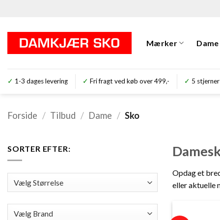
Fortsæt
til
indhold
Mærker
Dame
✓
1-3 dages levering
✓
Fri fragt ved køb over 499,-
✓
5 stjer
Forside
/
Tilbud
/
Dame
/
Sko
Damesko
SORTER EFTER:
Opdag et bredt
eller aktuelle