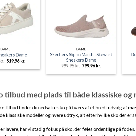
DAME
DAME
Skechers Slip-in Martha Stewart
Du
Sneakers Dame
Sneakers Dame
Den
Den
kr.
519,96
kr.
oprindelige
aktuelle
Den
Den
999,95
kr.
799,96
kr.
pris
pris
oprindelige
aktuelle
var:
er:
pris
pris
649,95 kr..
519,96 kr..
var:
er:
999,95 kr..
799,96 kr..
tilbud med plads til både klassiske og
o tilbud finder du nedsatte sko på tværs af et bredt udvalg af m
de klassiske modeller og nyere udtryk, alt efter hvilke sko der er s
er lavere, har vi stadig fokus på sko, der føles ordentlige på foden