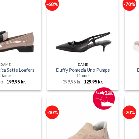
-68%
-70%
DAME
DAME
ica Sette Loafers
Duffy Pomezia Uno Pumps
Dame
Dame
Den
Den
Den
Den
kr.
199,95
kr.
399,95
kr.
129,95
kr.
oprindelige
aktuelle
oprindelige
aktuelle
pris
pris
pris
pris
var:
er:
var:
er:
499,95 kr..
199,95 kr..
399,95 kr..
129,95 kr..
-40%
-20%