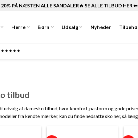
20% PÅ NÆSTEN ALLE SANDALER🔥 SE ALLE TILBUD HER ⬅︎
Herre
Børn
Udsalg
Nyheder
Tilbehø
ner ★★★★★
 tilbud
 udvalg af damesko tilbud, hvor komfort, pasform og gode priser g
 modeller fra kendte mærker, kan du finde nedsatte sko her, så læn