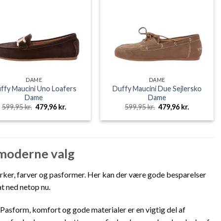
DAME
DAME
ffy Maucini Uno Loafers
Duffy Maucini Due Sejlersko
Dame
Dame
Den
Den
Den
Den
599,95
kr.
479,96
kr.
599,95
kr.
479,96
kr.
oprindelige
aktuelle
oprindelige
aktuelle
pris
pris
pris
pris
var:
er:
var:
er:
599,95 kr..
479,96 kr..
599,95 kr..
479,96 kr..
 moderne valg
ærker, farver og pasformer. Her kan der være gode besparelser
at ned netop nu.
. Pasform, komfort og gode materialer er en vigtig del af