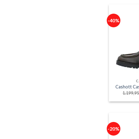
-40%
C
Cashott Ca
1.199,9
-20%