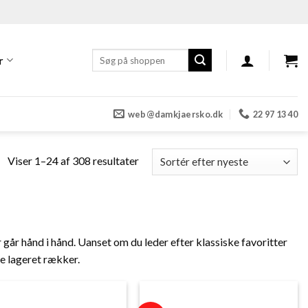
Søg
r
efter:
web@damkjaersko.dk
22 97 13 40
Sorteret
Viser 1–24 af 308 resultater
efter
seneste
år hånd i hånd. Uanset om du leder efter klassiske favoritter
ge lageret rækker.