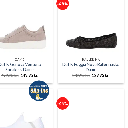
-48%
DAME
BALLERINA
Duffy Genova Ventuno
Duffy Foggia Nove Ballerinasko
Sneakers Dame
Dame
Den
Den
Den
Den
499,95
kr.
149,95
kr.
249,95
kr.
129,95
kr.
oprindelige
aktuelle
oprindelige
aktuelle
pris
pris
pris
pris
var:
er:
var:
er:
499,95 kr..
149,95 kr..
249,95 kr..
129,95 kr..
-45%