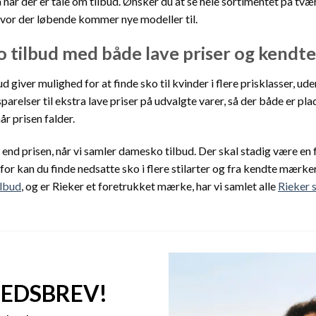
 når der er tale om tilbud. Ønsker du at se hele sortimentet på tvæ
hvor der løbende kommer nye modeller til.
 tilbud med både lave priser og kendt
 giver mulighed for at finde sko til kvinder i flere prisklasser, u
parelser til ekstra lave priser på udvalgte varer, så der både er plad
år prisen falder.
 end prisen, når vi samler damesko tilbud. Der skal stadig være e
for kan du finde nedsatte sko i flere stilarter og fra kendte mærker.
ilbud
, og er Rieker et foretrukket mærke, har vi samlet alle
Rieker 
HEDSBREV!