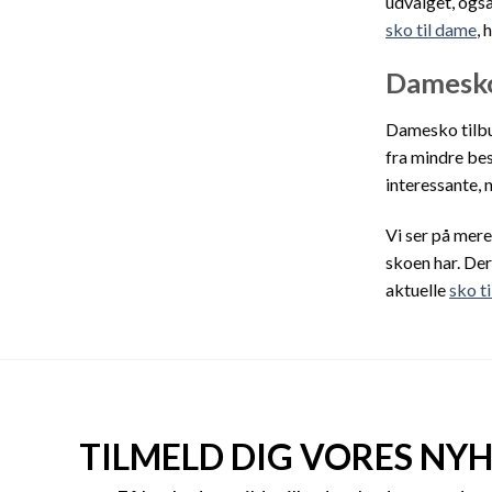
udvalget, også
sko til dame
, 
Damesko
Damesko tilbud
fra mindre bes
interessante, n
Vi ser på mere
skoen har. Der
aktuelle
sko t
TILMELD DIG VORES NY