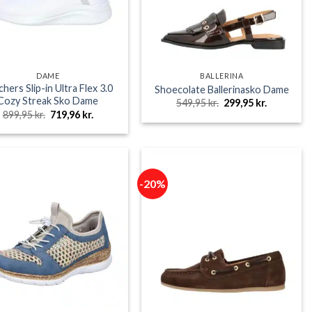
DAME
BALLERINA
hers Slip-in Ultra Flex 3.0
Shoecolate Ballerinasko Dame
Cozy Streak Sko Dame
Den
Den
549,95
kr.
299,95
kr.
oprindelige
aktuelle
Den
Den
899,95
kr.
719,96
kr.
pris
pris
oprindelige
aktuelle
var:
er:
pris
pris
549,95 kr..
299,95 kr..
var:
er:
899,95 kr..
719,96 kr..
-20%