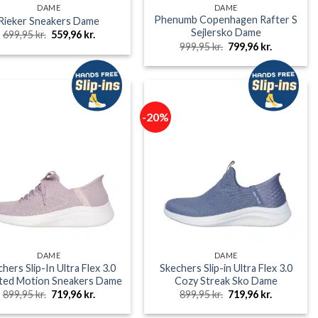
DAME
DAME
Phenumb Copenhagen Rafter S
Rieker Sneakers Dame
Sejlersko Dame
Den
Den
699,95
kr.
559,96
kr.
oprindelige
aktuelle
Den
Den
999,95
kr.
799,96
kr.
pris
pris
oprindelige
aktuelle
var:
er:
pris
pris
699,95 kr..
559,96 kr..
var:
er:
999,95 kr..
799,96 kr..
-20%
DAME
DAME
hers Slip-In Ultra Flex 3.0
Skechers Slip-in Ultra Flex 3.0
ated Motion Sneakers Dame
Cozy Streak Sko Dame
Den
Den
Den
Den
899,95
kr.
719,96
kr.
899,95
kr.
719,96
kr.
oprindelige
aktuelle
oprindelige
aktuelle
pris
pris
pris
pris