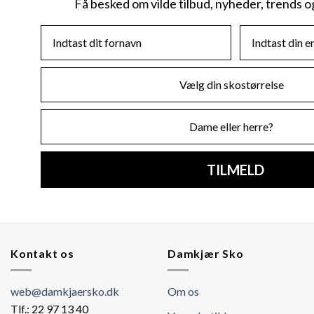
Få besked om vilde tilbud, nyheder, trends 
First Name
Email
Skostørrelse
Køn
TILMELD
Kontakt os
Damkjær Sko
web@damkjaersko.dk
Om os
Tlf.: 22 97 13 40