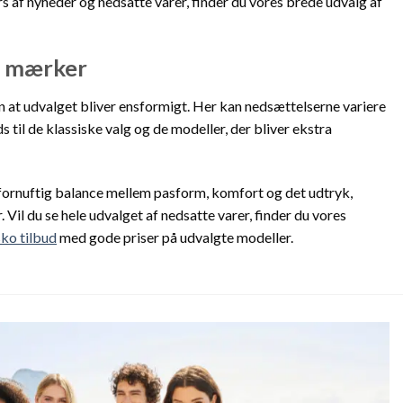
rs af nyheder og nedsatte varer, finder du vores brede udvalg af
e mærker
den at udvalget bliver ensformigt. Her kan nedsættelserne variere
s til de klassiske valg og de modeller, der bliver ekstra
n fornuftig balance mellem pasform, komfort og det udtryk,
 Vil du se hele udvalget af nedsatte varer, finder du vores
sko tilbud
med gode priser på udvalgte modeller.