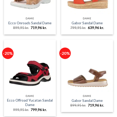
DAME
DAME
Ecco Onroads Sandal Dame
Gabor Sandal Dame
Den
Den
Den
Den
899,95
kr.
719,96
kr.
799,95
kr.
639,96
kr.
oprindelige
aktuelle
oprindelige
aktuelle
pris
pris
pris
pris
var:
er:
var:
er:
899,95 kr..
719,96 kr..
799,95 kr..
639,96 k
-20%
-20%
DAME
DAME
Ecco Offroad Yucatan Sandal
Gabor Sandal Dame
Dame
Den
Den
899,95
kr.
719,96
kr.
oprindelige
aktuelle
Den
Den
999,95
kr.
799,96
kr.
pris
pris
oprindelige
aktuelle
var:
er:
pris
pris