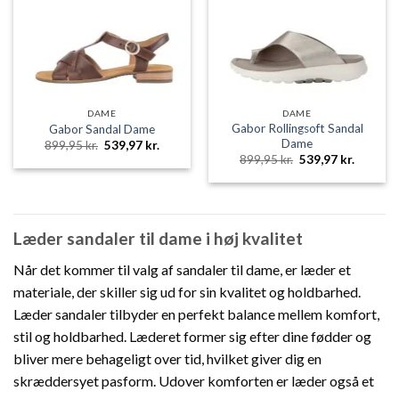
DAME
DAME
Gabor Rollingsoft Sandal
Gabor Sandal Dame
Dame
Den
Den
899,95
kr.
539,97
kr.
oprindelige
aktuelle
Den
Den
899,95
kr.
539,97
kr.
pris
pris
oprindelige
aktuelle
var:
er:
pris
pris
899,95 kr..
539,97 kr..
var:
er:
899,95 kr..
539,97 k
Læder sandaler til dame i høj kvalitet
Når det kommer til valg af sandaler til dame, er læder et
materiale, der skiller sig ud for sin kvalitet og holdbarhed.
Læder sandaler tilbyder en perfekt balance mellem komfort,
stil og holdbarhed. Læderet former sig efter dine fødder og
bliver mere behageligt over tid, hvilket giver dig en
skræddersyet pasform. Udover komforten er læder også et