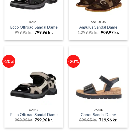
DAME
ANGULUS
Ecco Offroad Sandal Dame
Angulus Sandal Dame
Den
Den
Den
Den
999,95
kr.
799,96
kr.
1.299,95
kr.
909,97
kr.
oprindelige
aktuelle
oprindelige
aktuell
pris
pris
pris
pris
var:
er:
var:
er:
999,95 kr..
799,96 kr..
1.299,95 kr..
909,97 
-20%
-20%
DAME
DAME
Ecco Offroad Sandal Dame
Gabor Sandal Dame
Den
Den
Den
Den
999,95
kr.
799,96
kr.
899,95
kr.
719,96
kr.
oprindelige
aktuelle
oprindelige
aktuelle
pris
pris
pris
pris
var:
er:
var:
er: