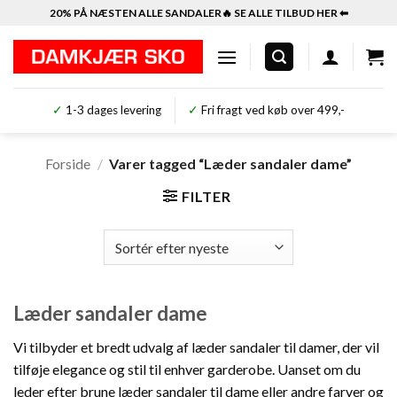
Fortsæt
20% PÅ NÆSTEN ALLE SANDALER🔥 SE ALLE TILBUD HER ⬅︎
til
indhold
✓
1-3 dages levering
✓
Fri fragt ved køb over 499,-
Forside
/
Varer tagged “Læder sandaler dame”
FILTER
Læder sandaler dame
Vi tilbyder et bredt udvalg af læder sandaler til damer, der vil
tilføje elegance og stil til enhver garderobe. Uanset om du
leder efter brune læder sandaler til dame eller andre farver og