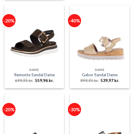
899,95 kr..
719,96 k
var:
er:
999,95 kr..
799,96 kr..
-20%
-40%
DAME
DAME
Remonte Sandal Dame
Gabor Sandal Dame
Den
Den
Den
Den
699,95
kr.
559,96
kr.
899,95
kr.
539,97
kr.
oprindelige
aktuelle
oprindelige
aktuelle
pris
pris
pris
pris
var:
er:
var:
er:
699,95 kr..
559,96 kr..
899,95 kr..
539,97 k
-20%
-30%