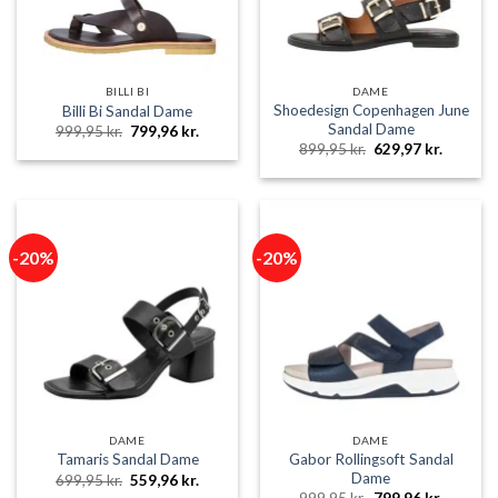
BILLI BI
DAME
Shoedesign Copenhagen June
Billi Bi Sandal Dame
Sandal Dame
Den
Den
999,95
kr.
799,96
kr.
oprindelige
aktuelle
Den
Den
899,95
kr.
629,97
kr.
pris
pris
oprindelige
aktuelle
var:
er:
pris
pris
999,95 kr..
799,96 kr..
var:
er:
899,95 kr..
629,97 k
-20%
-20%
DAME
DAME
Gabor Rollingsoft Sandal
Tamaris Sandal Dame
Dame
Den
Den
699,95
kr.
559,96
kr.
oprindelige
aktuelle
Den
Den