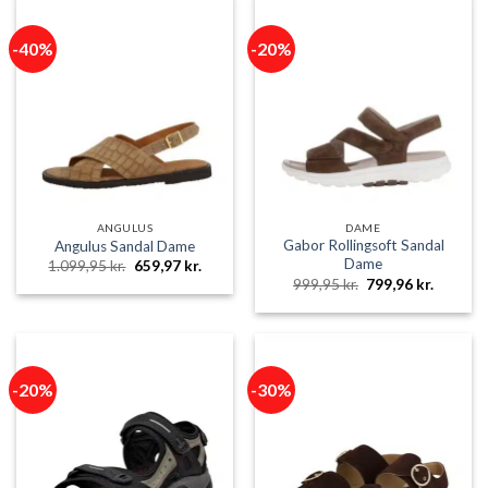
-40%
-20%
ANGULUS
DAME
Gabor Rollingsoft Sandal
Angulus Sandal Dame
Dame
Den
Den
1.099,95
kr.
659,97
kr.
oprindelige
aktuelle
Den
Den
999,95
kr.
799,96
kr.
pris
pris
oprindelige
aktuelle
var:
er:
pris
pris
1.099,95 kr..
659,97 kr..
var:
er:
999,95 kr..
799,96 k
-20%
-30%