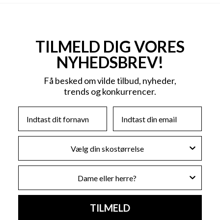
TILMELD DIG VORES
NYHEDSBREV!
Få besked om vilde tilbud, nyheder,
trends og konkurrencer.
First Name
Email
Skostørrelse
Køn
TILMELD