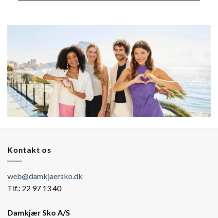
Kontakt os
web@damkjaersko.dk
Tlf.: 22 97 13 40
Damkjær Sko A/S