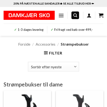
Fortsæt
20% PÅ NÆSTEN ALLE SANDALER🔥 SE ALLE TILBUD HER ⬅︎
til
indhold
✓
1-3 dages levering
✓
Fri fragt ved køb over 499,-
Forside
/
Accessories
/
Strømpebukser
FILTER
Strømpebukser til dame