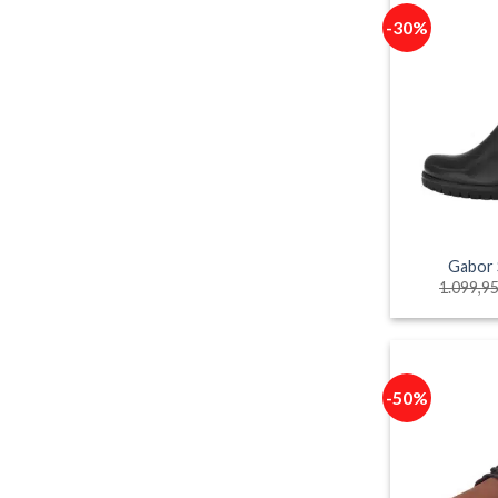
-30%
Gabor 
1.099,9
-50%