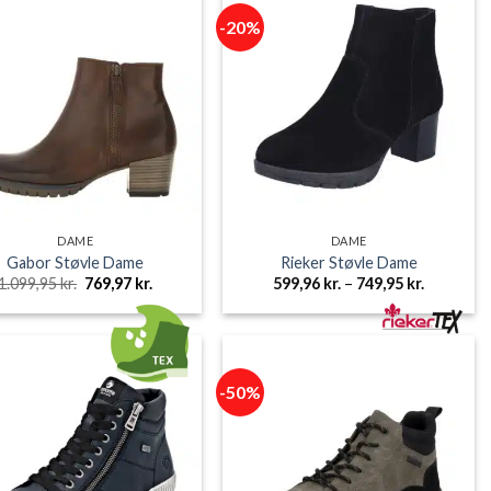
-20%
DAME
DAME
Gabor Støvle Dame
Rieker Støvle Dame
Den
Den
Prisinterv
1.099,95
kr.
769,97
kr.
599,96
kr.
–
749,95
kr.
oprindelige
aktuelle
599,96 kr.
pris
pris
til
var:
er:
749,95 kr.
1.099,95 kr..
769,97 kr..
-50%