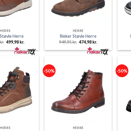
HERRE
HERRE
 Støvle Herre
Rieker Støvle Herre
Den
Den
Den
Den
kr.
499,98
kr.
949,95
kr.
474,98
kr.
oprindelige
aktuelle
oprindelige
aktuelle
pris
pris
pris
pris
var:
er:
var:
er:
999,95 kr..
499,98 kr..
949,95 kr..
474,98 kr..
-50%
-50%
HERRE
HERRE