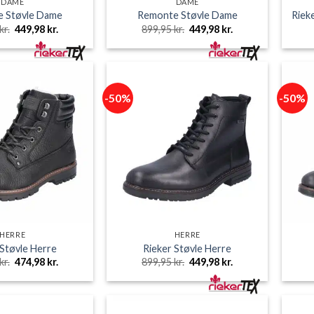
DAME
DAME
 Støvle Dame
Remonte Støvle Dame
Riek
Den
Den
Den
Den
kr.
449,98
kr.
899,95
kr.
449,98
kr.
oprindelige
aktuelle
oprindelige
aktuelle
pris
pris
pris
pris
var:
er:
var:
er:
899,95 kr..
449,98 kr..
899,95 kr..
449,98 kr..
-50%
-50%
HERRE
HERRE
 Støvle Herre
Rieker Støvle Herre
Den
Den
Den
Den
kr.
474,98
kr.
899,95
kr.
449,98
kr.
oprindelige
aktuelle
oprindelige
aktuelle
pris
pris
pris
pris
var:
er:
var:
er:
949,95 kr..
474,98 kr..
899,95 kr..
449,98 kr..