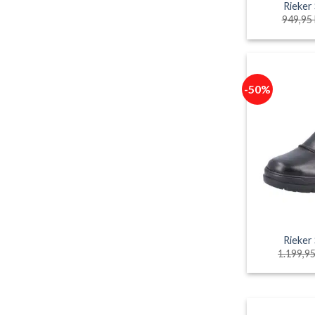
Rieker
949,95
-50%
Rieker
1.199,9