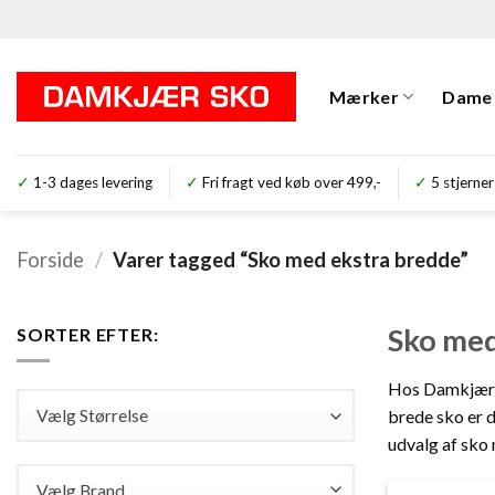
Fortsæt
til
indhold
Mærker
Dame
✓
1-3 dages levering
✓
Fri fragt ved køb over 499,-
✓
5 stjer
Forside
/
Varer tagged “Sko med ekstra bredde”
Sko med
SORTER EFTER:
Hos Damkjær Sk
brede sko er d
Vælg Størrelse
udvalg af sko
Vælg Brand