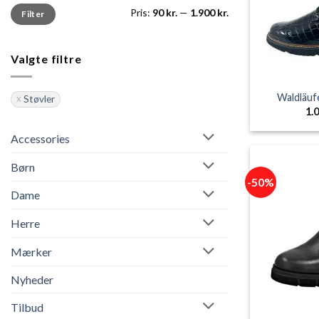
Mindste
Højeste
Pris:
90 kr.
—
1.900 kr.
Filter
pris
pris
Valgte filtre
Waldläuf
Støvler
1.
Accessories
Børn
-50%
Dame
Herre
Mærker
Nyheder
Tilbud