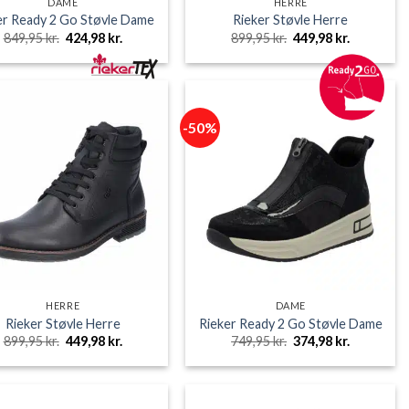
DAME
HERRE
er Ready 2 Go Støvle Dame
Rieker Støvle Herre
Den
Den
Den
Den
849,95
kr.
424,98
kr.
899,95
kr.
449,98
kr.
oprindelige
aktuelle
oprindelige
aktuelle
pris
pris
pris
pris
var:
er:
var:
er:
849,95 kr..
424,98 kr..
899,95 kr..
449,98 kr..
-50%
HERRE
DAME
Rieker Støvle Herre
Rieker Ready 2 Go Støvle Dame
Den
Den
Den
Den
899,95
kr.
449,98
kr.
749,95
kr.
374,98
kr.
oprindelige
aktuelle
oprindelige
aktuelle
pris
pris
pris
pris
var:
er:
var:
er:
899,95 kr..
449,98 kr..
749,95 kr..
374,98 kr..