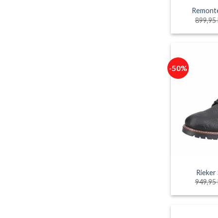
Remonte
899,95
-50%
Rieker
949,95