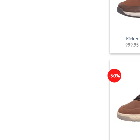
Rieker
999,95
-50%