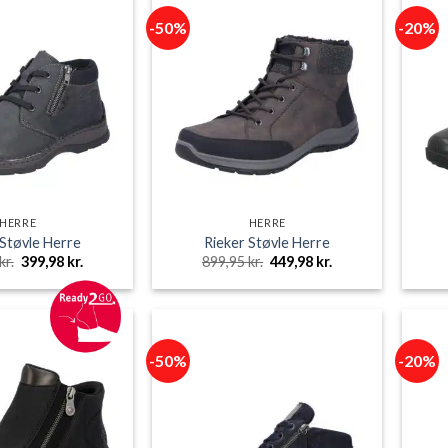
-50%
-20%
HERRE
HERRE
 Støvle Herre
Rieker Støvle Herre
Den
Den
Den
Den
kr.
399,98
kr.
899,95
kr.
449,98
kr.
oprindelige
aktuelle
oprindelige
aktuelle
pris
pris
pris
pris
var:
er:
var:
er:
799,95 kr..
399,98 kr..
899,95 kr..
449,98 kr..
-50%
-20%