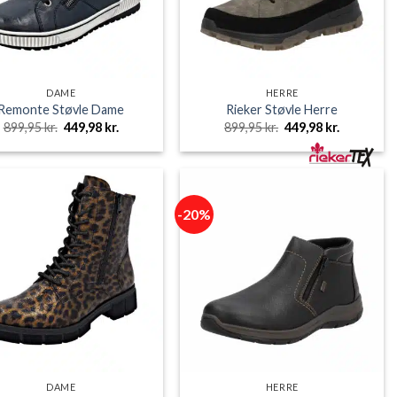
DAME
HERRE
Remonte Støvle Dame
Rieker Støvle Herre
Den
Den
Den
Den
899,95
kr.
449,98
kr.
899,95
kr.
449,98
kr.
oprindelige
aktuelle
oprindelige
aktuelle
pris
pris
pris
pris
var:
er:
var:
er:
899,95 kr..
449,98 kr..
899,95 kr..
449,98 kr..
-20%
DAME
HERRE