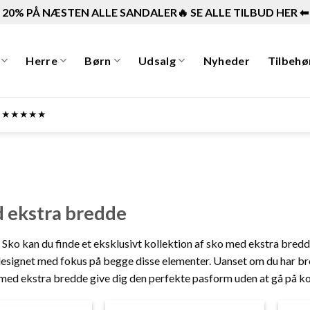
20% PÅ NÆSTEN ALLE SANDALER🔥 SE ALLE TILBUD HER ⬅︎
Herre
Børn
Udsalg
Nyheder
Tilbehø
ner ★★★★★
 ekstra bredde
o kan du finde et eksklusivt kollektion af sko med ekstra bredde!
esignet med fokus på begge disse elementer. Uanset om du har bred
 med ekstra bredde give dig den perfekte pasform uden at gå på