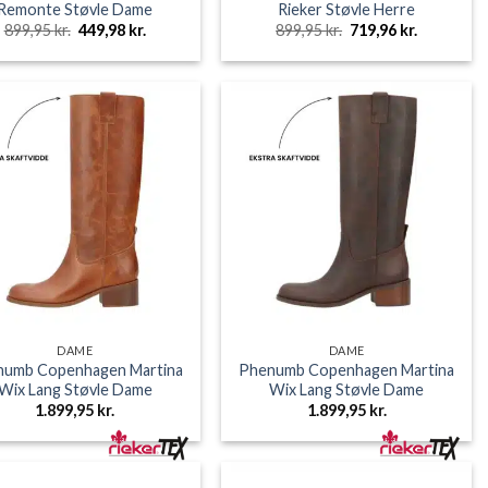
Remonte Støvle Dame
Rieker Støvle Herre
Den
Den
Den
Den
899,95
kr.
449,98
kr.
899,95
kr.
719,96
kr.
oprindelige
aktuelle
oprindelige
aktuelle
pris
pris
pris
pris
var:
er:
var:
er:
899,95 kr..
449,98 kr..
899,95 kr..
719,96 kr..
DAME
DAME
numb Copenhagen Martina
Phenumb Copenhagen Martina
Wix Lang Støvle Dame
Wix Lang Støvle Dame
1.899,95
kr.
1.899,95
kr.