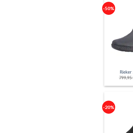
-50%
Rieker
799,95
-20%