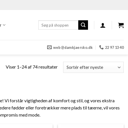
Søg
r
efter:
web@damkjaersko.dk
22 97 13 40
Sorteret
Viser 1–24 af 74 resultater
efter
seneste
 Vi forstår vigtigheden af komfort og stil, og vores ekstra
ere fødder eller foretrækker mere plads til tæerne, vil vores
 kompromis med mode.