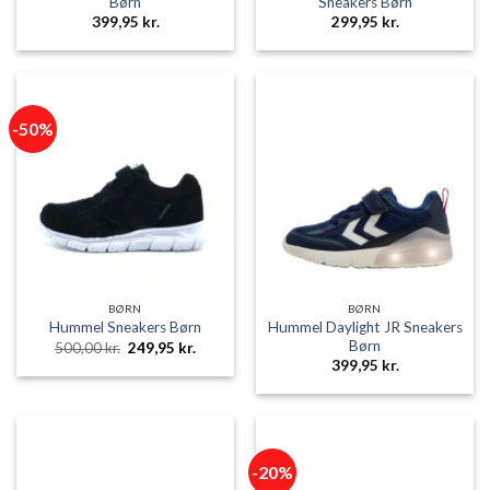
Børn
Sneakers Børn
399,95
kr.
299,95
kr.
-50%
BØRN
BØRN
Hummel Daylight JR Sneakers
Hummel Sneakers Børn
Børn
Den
Den
500,00
kr.
249,95
kr.
oprindelige
aktuelle
399,95
kr.
pris
pris
var:
er:
500,00 kr..
249,95 kr..
-20%