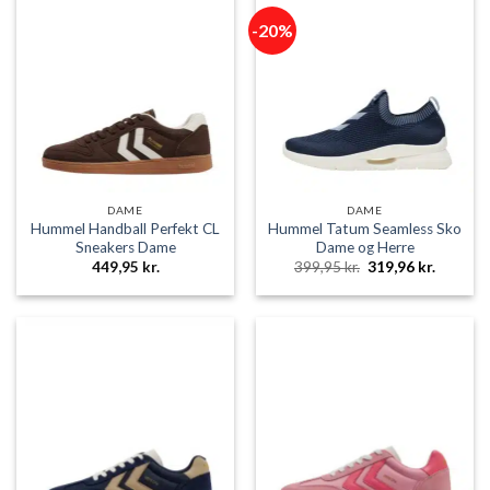
-20%
DAME
DAME
Hummel Handball Perfekt CL
Hummel Tatum Seamless Sko
Sneakers Dame
Dame og Herre
Den
Den
449,95
kr.
399,95
kr.
319,96
kr.
oprindelige
aktuelle
pris
pris
var:
er:
399,95 kr..
319,96 k