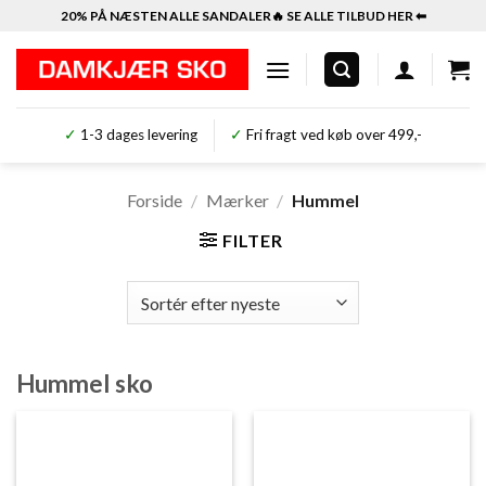
Fortsæt
20% PÅ NÆSTEN ALLE SANDALER🔥 SE ALLE TILBUD HER ⬅︎
til
indhold
✓
1-3 dages levering
✓
Fri fragt ved køb over 499,-
Forside
/
Mærker
/
Hummel
FILTER
Hummel sko