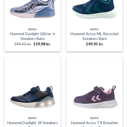
BØRN
BØRN
Hummel Daylight Glitter Jr
Hummel Actus ML Recycled
Sneakers Børn
Sneakers Børn
Den
Den
399,95
kr.
119,98
kr.
249,95
kr.
oprindelige
aktuelle
pris
pris
var:
er:
399,95 kr..
119,98 kr..
BØRN
BØRN
Hummel Daylight JR Sneakers
Hummel Actus TR Breather