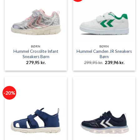
BØRN
BØRN
Hummel Crosslite Infant
Hummel Camden JR Sneakers
Sneakers Børn
Børn
Den
Den
279,95
kr.
299,95
kr.
239,96
kr.
oprindelige
aktuelle
pris
pris
var:
er:
299,95 kr..
239,96 k
-20%