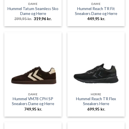
DAME
DAME
Hummel Tatum Seamless Sko
Hummel Reach TR Fit
Dame og Herre
Sneakers Dame og Herre
Den
Den
399,95
kr.
319,96
kr.
449,95
kr.
oprindelige
aktuelle
pris
pris
var:
er:
399,95 kr..
319,96 kr..
DAME
HERRE
Hummel VM78 CPH SP
Hummel Reach TR Flex
Sneakers Dame og Herre
Sneakers Herre
749,95
kr.
699,95
kr.