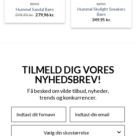
BØRN
BØRN
Hummel Skylight Sneakers
Hummel Sandal Børn
Børn
Den
Den
349,95
kr.
279,96
kr.
oprindelige
aktuelle
349,95
kr.
pris
pris
var:
er:
349,95 kr..
279,96 kr..
TILMELD DIG VORES
NYHEDSBREV!
Få besked om vilde tilbud, nyheder,
trends og konkurrencer.
First Name
Email
Skostørrelse