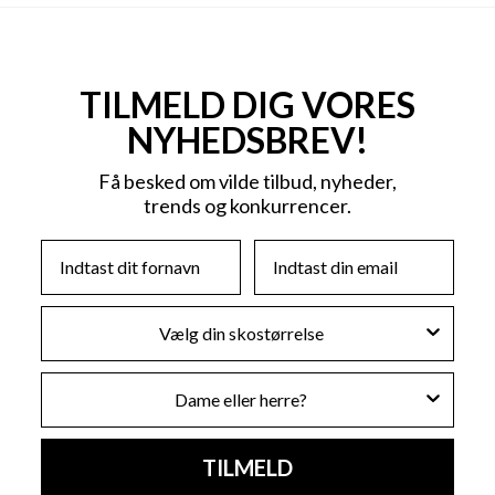
TILMELD DIG VORES
NYHEDSBREV!
Få besked om vilde tilbud, nyheder,
trends og konkurrencer.
First Name
Email
Skostørrelse
Køn
TILMELD