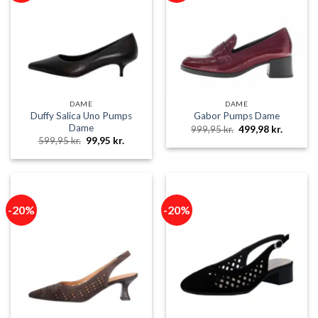
DAME
DAME
Duffy Salica Uno Pumps
Gabor Pumps Dame
Dame
Den
Den
999,95
kr.
499,98
kr.
oprindelige
aktuelle
Den
Den
599,95
kr.
99,95
kr.
pris
pris
oprindelige
aktuelle
var:
er:
pris
pris
999,95 kr..
499,98 k
var:
er:
599,95 kr..
99,95 kr..
-20%
-20%