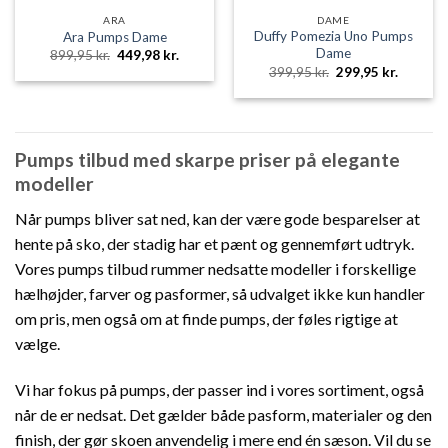
ARA
DAME
Duffy Pomezia Uno Pumps
Ara Pumps Dame
Dame
Den
Den
899,95
kr.
449,98
kr.
oprindelige
aktuelle
Den
Den
399,95
kr.
299,95
kr.
pris
pris
oprindelige
aktuelle
var:
er:
pris
pris
899,95 kr..
449,98 kr..
var:
er:
399,95 kr..
299,95 k
Pumps tilbud med skarpe priser på elegante
modeller
Når pumps bliver sat ned, kan der være gode besparelser at
hente på sko, der stadig har et pænt og gennemført udtryk.
Vores pumps tilbud rummer nedsatte modeller i forskellige
hælhøjder, farver og pasformer, så udvalget ikke kun handler
om pris, men også om at finde pumps, der føles rigtige at
vælge.
Vi har fokus på pumps, der passer ind i vores sortiment, også
når de er nedsat. Det gælder både pasform, materialer og den
finish, der gør skoen anvendelig i mere end én sæson. Vil du se