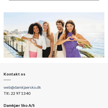
Kontakt os
web@damkjaersko.dk
Tlf.: 22 97 13 40
Damkjær Sko A/S