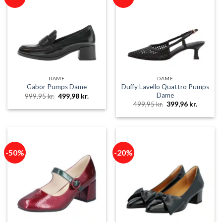
DAME
DAME
Duffy Lavello Quattro Pumps
Gabor Pumps Dame
Dame
Den
Den
999,95
kr.
499,98
kr.
oprindelige
aktuelle
Den
Den
499,95
kr.
399,96
kr.
pris
pris
oprindelige
aktuelle
var:
er:
pris
pris
999,95 kr..
499,98 kr..
var:
er:
499,95 kr..
399,96 k
-50%
-20%