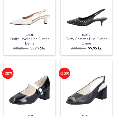
DAME
DAME
Duffy Lavello Uno Pumps
Duffy Pomezia Due Pumps
Dame
Dame
Den
Den
Den
Den
449,95
kr.
359,96
kr.
399,95
kr.
99,95
kr.
oprindelige
aktuelle
oprindelige
aktuelle
pris
pris
pris
pris
var:
er:
var:
er:
449,95 kr..
359,96 kr..
399,95 kr..
99,95 kr.
-20%
-20%
DAME
DAME