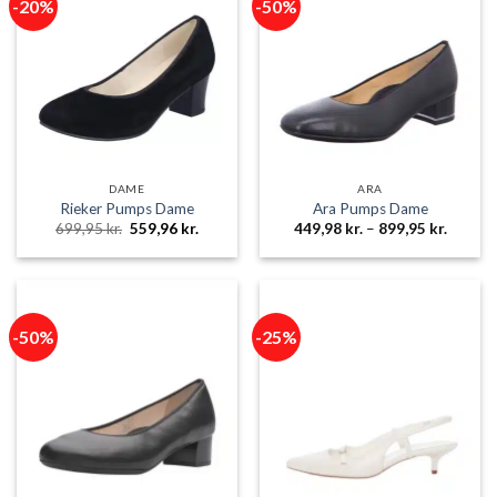
-20%
-50%
DAME
ARA
Rieker Pumps Dame
Ara Pumps Dame
Den
Den
Prisinte
699,95
kr.
559,96
kr.
449,98
kr.
–
899,95
kr.
oprindelige
aktuelle
449,98 
pris
pris
til
var:
er:
899,95 
699,95 kr..
559,96 kr..
-50%
-25%