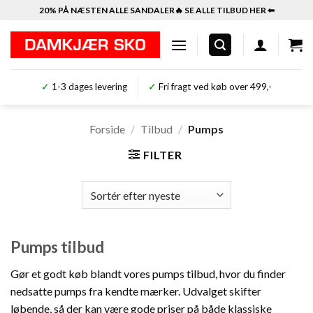
Fortsæt
20% PÅ NÆSTEN ALLE SANDALER🔥 SE ALLE TILBUD HER ⬅︎
til
indhold
✓
1-3 dages levering
✓
Fri fragt ved køb over 499,-
Forside
/
Tilbud
/
Pumps
FILTER
Pumps tilbud
Gør et godt køb blandt vores pumps tilbud, hvor du finder
nedsatte pumps fra kendte mærker. Udvalget skifter
løbende, så der kan være gode priser på både klassiske