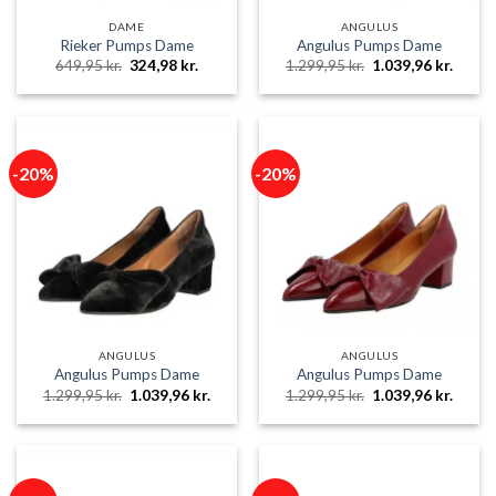
DAME
ANGULUS
Rieker Pumps Dame
Angulus Pumps Dame
Den
Den
Den
Den
649,95
kr.
324,98
kr.
1.299,95
kr.
1.039,96
kr.
oprindelige
aktuelle
oprindelige
aktuel
pris
pris
pris
pris
var:
er:
var:
er:
649,95 kr..
324,98 kr..
1.299,95 kr..
1.039,9
-20%
-20%
ANGULUS
ANGULUS
Angulus Pumps Dame
Angulus Pumps Dame
Den
Den
Den
Den
1.299,95
kr.
1.039,96
kr.
1.299,95
kr.
1.039,96
kr.
oprindelige
aktuelle
oprindelige
aktuel
pris
pris
pris
pris
var:
er:
var:
er:
1.299,95 kr..
1.039,96 kr..
1.299,95 kr..
1.039,9