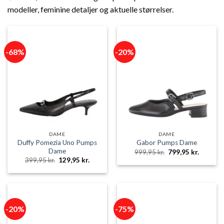
modeller, feminine detaljer og aktuelle størrelser.
-68%
-20%
DAME
DAME
Duffy Pomezia Uno Pumps
Gabor Pumps Dame
Dame
Den
Den
999,95
kr.
799,95
kr.
oprindelige
aktuelle
Den
Den
399,95
kr.
129,95
kr.
pris
pris
oprindelige
aktuelle
var:
er:
pris
pris
999,95 kr..
799,95 k
var:
er:
399,95 kr..
129,95 kr..
-20%
-75%