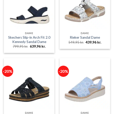
DAME
DAME
Skechers Slip-in Arch Fit 2.0
Rieker Sandal Dame
Kennedy Sandal Dame
Den
Den
549,95
kr.
439,96
kr.
oprindelige
aktuelle
Den
Den
799,95
kr.
639,96
kr.
pris
pris
oprindelige
aktuelle
var:
er:
pris
pris
549,95 kr..
439,96 k
var:
er:
799,95 kr..
639,96 kr..
-20%
-20%
DAME
DAME