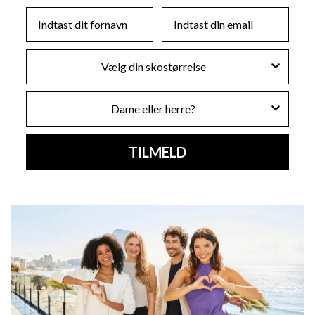
First Name
Email
Skostørrelse
Køn
TILMELD