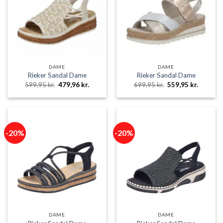
DAME
DAME
Rieker Sandal Dame
Rieker Sandal Dame
Den
Den
Den
Den
599,95
kr.
479,96
kr.
699,95
kr.
559,95
kr.
oprindelige
aktuelle
oprindelige
aktuelle
pris
pris
pris
pris
var:
er:
var:
er:
599,95 kr..
479,96 kr..
699,95 kr..
559,95 k
-20%
-20%
DAME
DAME