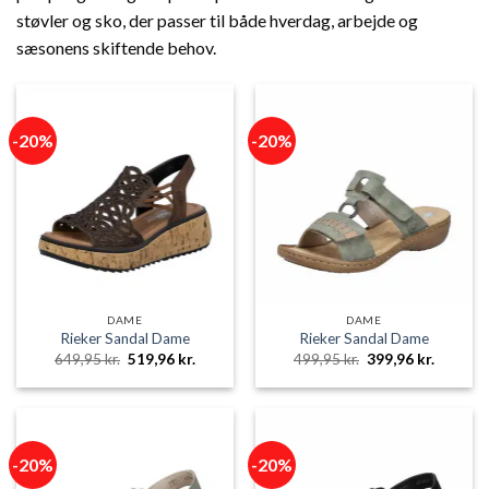
støvler og sko, der passer til både hverdag, arbejde og
sæsonens skiftende behov.
-20%
-20%
DAME
DAME
Rieker Sandal Dame
Rieker Sandal Dame
Den
Den
Den
Den
649,95
kr.
519,96
kr.
499,95
kr.
399,96
kr.
oprindelige
aktuelle
oprindelige
aktuelle
pris
pris
pris
pris
var:
er:
var:
er:
649,95 kr..
519,96 kr..
499,95 kr..
399,96 k
-20%
-20%