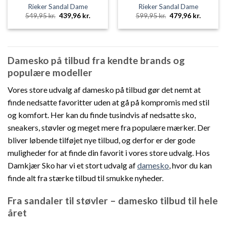
Rieker Sandal Dame
Rieker Sandal Dame
Den
Den
Den
Den
549,95
kr.
439,96
kr.
599,95
kr.
479,96
kr.
oprindelige
aktuelle
oprindelige
aktuelle
pris
pris
pris
pris
var:
er:
var:
er:
549,95 kr..
439,96 kr..
599,95 kr..
479,96 k
Damesko på tilbud fra kendte brands og
populære modeller
Vores store udvalg af damesko på tilbud gør det nemt at
finde nedsatte favoritter uden at gå på kompromis med stil
og komfort. Her kan du finde tusindvis af nedsatte sko,
sneakers, støvler og meget mere fra populære mærker. Der
bliver løbende tilføjet nye tilbud, og derfor er der gode
muligheder for at finde din favorit i vores store udvalg. Hos
Damkjær Sko har vi et stort udvalg af
damesko
, hvor du kan
finde alt fra stærke tilbud til smukke nyheder.
Fra sandaler til støvler – damesko tilbud til hele
året