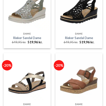
DAME
DAME
Rieker Sandal Dame
Rieker Sandal Dame
Den
Den
Den
Den
649,95
kr.
519,96
kr.
649,95
kr.
519,96
kr.
oprindelige
aktuelle
oprindelige
aktuelle
pris
pris
pris
pris
var:
er:
var:
er:
649,95 kr..
519,96 kr..
649,95 kr..
519,96 k
-20%
-20%
DAME
DAME