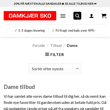
Fortsæt
20% PÅ NÆSTEN ALLE SANDALER🔥 SE ALLE TILBUD HER ⬅︎
til
indhold
✓
1-3 dages levering
✓
Fri fragt ved køb over 499,-
Forside
/
Tilbud
/
Dame
FILTER
Dame tilbud
Vi har samlet alle vores dame tilbud til dig her, så du nemt kan
finde nye favoritter til garderoben uden at betale fuld pris. Gå
på opdagelse i gode priser på alt fra sneakers og sandaler til