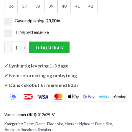
36
37
38
39
40
41
42
Gaveindpakning
20,00
kr.
Tilføj byttemærke
Puma Palermo Sneakers Dame antal
Tilføj til kurv
✓
Lynhurtig levering 1-3 dage
✓
Nem returnering og ombytning
✓
Dansk skobutik i mere end 80 år
Varenummer (SKU):
012629-51
Kategorier:
Dame
,
Dame
,
Flade sko
,
Mærker
,
Nyheder
,
Puma
,
Sko
,
Sneakers
,
Sneakers
,
Sneakers