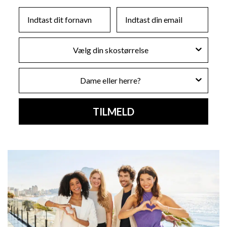
First Name
Email
Skostørrelse
Køn
TILMELD