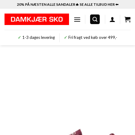
Fortsæt
20% PÅ NÆSTEN ALLE SANDALER🔥 SE ALLE TILBUD HER ⬅︎
til
indhold
✓
1-3 dages levering
✓
Fri fragt ved køb over 499,-