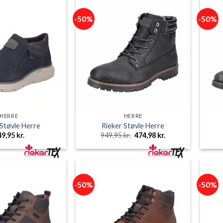
-50%
-50%
HERRE
HERRE
 Støvle Herre
Rieker Støvle Herre
Den
Den
49,95
kr.
949,95
kr.
474,98
kr.
oprindelige
aktuelle
pris
pris
var:
er:
949,95 kr..
474,98 kr..
-50%
-50%