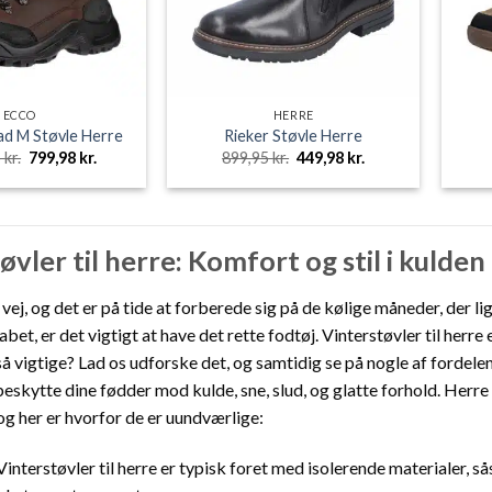
ECCO
HERRE
ad M Støvle Herre
Rieker Støvle Herre
Den
Den
Den
Den
5
kr.
799,98
kr.
899,95
kr.
449,98
kr.
oprindelige
aktuelle
oprindelige
aktuelle
pris
pris
pris
pris
var:
er:
var:
er:
1.599,95 kr..
799,98 kr..
899,95 kr..
449,98 kr..
øvler til herre: Komfort og stil i kulden
 vej, og det er på tide at forberede sig på de kølige måneder, der
et, er det vigtigt at have det rette fodtøj. Vinterstøvler til herr
så vigtige? Lad os udforske det, og samtidig se på nogle af fordelen
eskytte dine fødder mod kulde, sne, slud, og glatte forhold. Herre
og her er hvorfor de er uundværlige:
interstøvler til herre er typisk foret med isolerende materialer, 