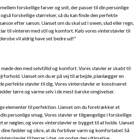
mellem forskellige farver og snit, der passer til din personlige
r også forskellige størrelser, så du kan finde den perfekte
sæson efter sæson. Uanset om du skal ud i sneen, slud eller regn,
lar til vinteren med stil og komfort. Køb vores vinterstøvler til
erobe vil aldrig have set bedre ud!"
 møde den med selvtillid og komfort. Vores støvler er skabt til
rforhold. Uanset om du er på vej til arbejde, planlægger en
de perfekte støvler til dig. Vores vinterstøvler er konstrueret
fødder tørre og varme selv i de mest barske omgivelser.
gge elementer til perfektion. Uanset om du foretrækker et
il din personlige smag. Vores støvler er tilgængelige i forskellige
tet er nøglen, og vores vinterstøvler er bygget til at holde. Uanset
te dine fødder og sikre, at du forbliver varm og komfortabel. Så
interstøvler til herrer i dag, og opdag den ultimative