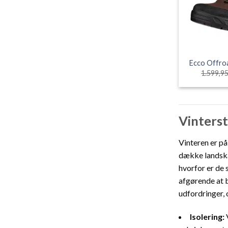
Ecco Offro
1.599,9
Vinterst
Vinteren er på
dække landskab
hvorfor er de 
afgørende at b
udfordringer, 
Isolering:
V