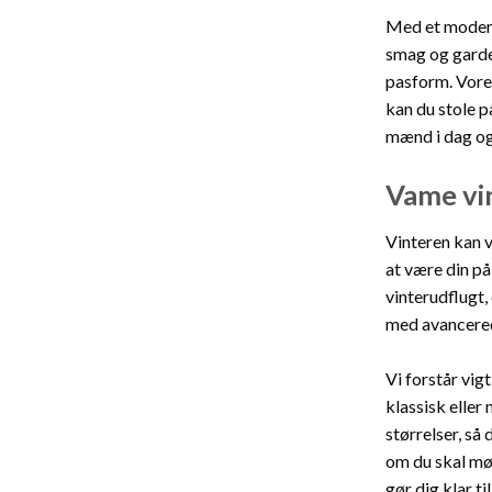
Med et moderne
smag og garder
pasform. Vores
kan du stole p
mænd i dag og
Vame vin
Vinteren kan v
at være din på
vinterudflugt,
med avancerede
Vi forstår vig
klassisk eller 
størrelser, så 
om du skal mød
gør dig klar t