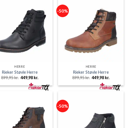
-50%
HERRE
HERRE
Rieker Støvle Herre
Rieker Støvle Herre
Den
Den
Den
Den
899,95
kr.
449,98
kr.
899,95
kr.
449,98
kr.
oprindelige
aktuelle
oprindelige
aktuelle
pris
pris
pris
pris
var:
er:
var:
er:
899,95 kr..
449,98 kr..
899,95 kr..
449,98 kr..
-50%