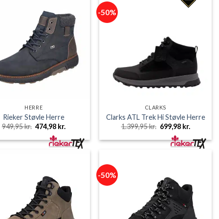
-50%
HERRE
CLARKS
Rieker Støvle Herre
Clarks ATL Trek Hi Støvle Herre
Den
Den
Den
Den
949,95
kr.
474,98
kr.
1.399,95
kr.
699,98
kr.
oprindelige
aktuelle
oprindelige
aktuelle
pris
pris
pris
pris
var:
er:
var:
er:
949,95 kr..
474,98 kr..
1.399,95 kr..
699,98 kr.
-50%