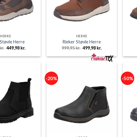
HERRE
HERRE
 Støvle Herre
Rieker Støvle Herre
Den
Den
Den
Den
kr.
449,98
kr.
999,95
kr.
499,98
kr.
oprindelige
aktuelle
oprindelige
aktuelle
pris
pris
pris
pris
var:
er:
var:
er:
899,95 kr..
449,98 kr..
999,95 kr..
499,98 kr..
-20%
-50%