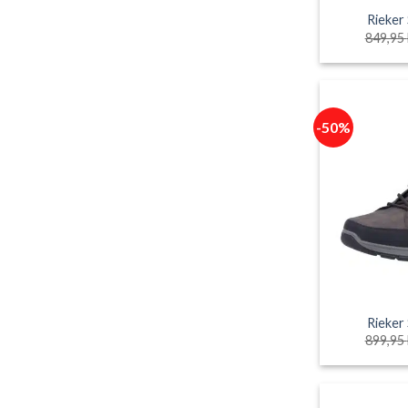
Rieker
849,95
-50%
Rieker
899,95