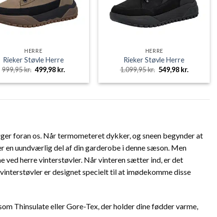
HERRE
HERRE
Rieker Støvle Herre
Rieker Støvle Herre
Den
Den
Den
Den
999,95
kr.
499,98
kr.
1.099,95
kr.
549,98
kr.
oprindelige
aktuelle
oprindelige
aktuelle
pris
pris
pris
pris
var:
er:
var:
er:
999,95 kr..
499,98 kr..
1.099,95 kr..
549,98 kr.
 ligger foran os. Når termometeret dykker, og sneen begynder at
e er en uundværlig del af din garderobe i denne sæson. Men
e ved herre vinterstøvler. Når vinteren sætter ind, er det
 vinterstøvler er designet specielt til at imødekomme disse
såsom Thinsulate eller Gore-Tex, der holder dine fødder varme,