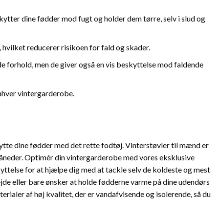
ytter dine fødder mod fugt og holder dem tørre, selv i slud og
hvilket reducerer risikoen for fald og skader.
e forhold, men de giver også en vis beskyttelse mod faldende
enhver vintergarderobe.
ytte dine fødder med det rette fodtøj. Vinterstøvler til mænd er
de måneder. Optimér din vintergarderobe med vores eksklusive
yttelse for at hjælpe dig med at tackle selv de koldeste og mest
ejde eller bare ønsker at holde fødderne varme på dine udendørs
terialer af høj kvalitet, der er vandafvisende og isolerende, så du