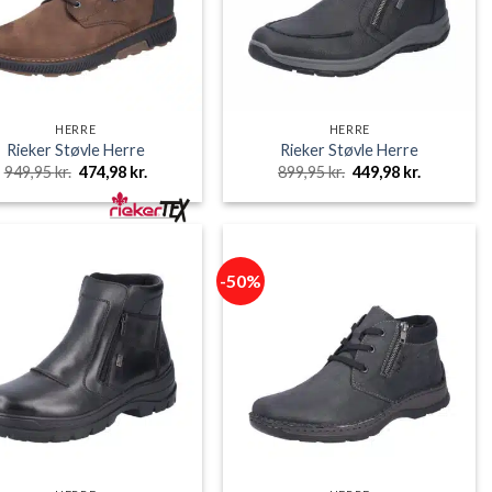
HERRE
HERRE
Rieker Støvle Herre
Rieker Støvle Herre
Den
Den
Den
Den
949,95
kr.
474,98
kr.
899,95
kr.
449,98
kr.
oprindelige
aktuelle
oprindelige
aktuelle
pris
pris
pris
pris
var:
er:
var:
er:
949,95 kr..
474,98 kr..
899,95 kr..
449,98 kr..
-50%