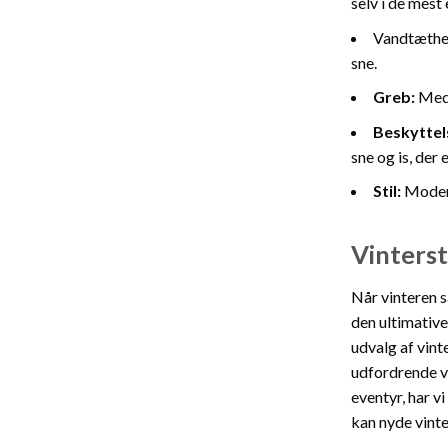
selv i de mest
Vandtæthed:
sne.
Greb:
Med 
Beskyttel
sne og is, der 
Stil:
Moderi
Vinterst
Når vinteren s
den ultimative
udvalg af vint
udfordrende ve
eventyr, har v
kan nyde vint