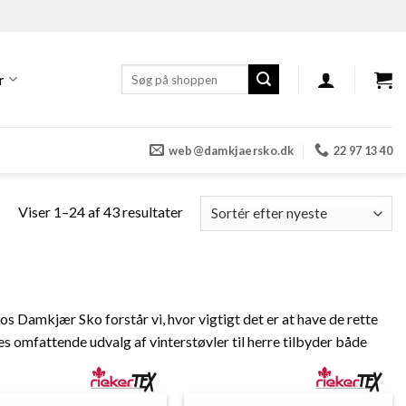
Søg
r
efter:
web@damkjaersko.dk
22 97 13 40
Sorteret
Viser 1–24 af 43 resultater
efter
seneste
hos Damkjær Sko forstår vi, hvor vigtigt det er at have de rette
es omfattende udvalg af vinterstøvler til herre tilbyder både