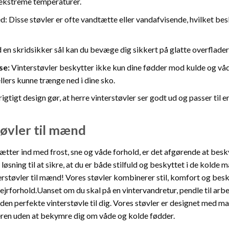
 ekstreme temperaturer.
 Disse støvler er ofte vandtætte eller vandafvisende, hvilket besk
en skridsikker sål kan du bevæge dig sikkert på glatte overflader, 
se:
Vinterstøvler beskytter ikke kun dine fødder mod kulde og våd
ellers kunne trænge ned i dine sko.
gtigt design gør, at herre vinterstøvler ser godt ud og passer til 
øvler til mænd
ætter ind med frost, sne og våde forhold, er det afgørende at besk
 løsning til at sikre, at du er både stilfuld og beskyttet i de kol
erstøvler til mænd! Vores støvler kombinerer stil, komfort og besk
jrforhold.Uanset om du skal på en vintervandretur, pendle til arb
i den perfekte vinterstøvle til dig. Vores støvler er designet med ma
eren uden at bekymre dig om våde og kolde fødder.