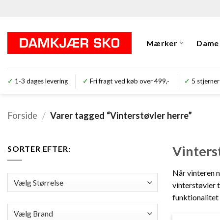
Fortsæt
til
indhold
Mærker
Dame
✓
1-3 dages levering
✓
Fri fragt ved køb over 499,-
✓
5 stjer
Forside
/
Varer tagged “Vinterstøvler herre”
Vinters
SORTER EFTER:
Når vinteren n
vinterstøvler 
funktionalitet