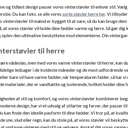
 og tidløst design passer vores vinterstøvler til enhver stil. Vælg 
obe. Du kan f.eks. se alle vores
sorte støvler herre her
. Vi tilbyde
 vinterstøvler til mænd er bygget til at vare, så du kan bruge dem 
å, at vores støvler vil holde dine fødder varme og tørre. Så gør dig k
 oplev den ultimative beskyttelse mod elementerne. Din vintergard
terstøvler til herre
ære nådesløs, men med vores varme vinterstøvler til herrer, kan du
lidelige ledsager i de koldeste måneder og de mest udfordrende vej
 eller bare vil have varme fødder, når temperaturen falder, så har vi 
 materialer, der er vandtætte og isolerende, hvilket holder dine 
tigheden af stil og komfort, og vores vinterstøvler kombinerer be
moderne design, har vi et udvalg af stilarter og farver, der passer t
du kan finde den ideelle pasform til dine fødder. Vi tror på, at kvali
e sne, slud eller regn, kan du stole på, at vores støvler vil beskyt
il at omfavne vinteren med stil og velvære. Anskaf dig vores varme v