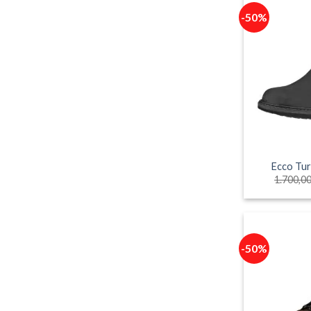
-50%
Ecco Tur
1.700,0
-50%