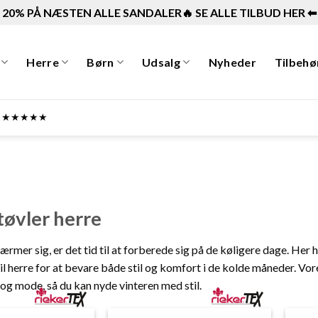
20% PÅ NÆSTEN ALLE SANDALER🔥 SE ALLE TILBUD HER ⬅︎
Herre
Børn
Udsalg
Nyheder
Tilbehø
ner ★★★★★
tøvler herre
ærmer sig, er det tid til at forberede sig på de køligere dage. Her 
til herre for at bevare både stil og komfort i de kolde måneder. Vor
 og mode, så du kan nyde vinteren med stil.