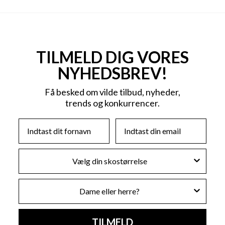
TILMELD DIG VORES
NYHEDSBREV!
Få besked om vilde tilbud, nyheder,
trends og konkurrencer.
First Name
Email
Skostørrelse
Køn
TILMELD