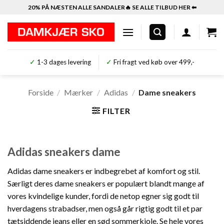
Fortsæt
20% PÅ NÆSTEN ALLE SANDALER🔥 SE ALLE TILBUD HER ⬅︎
til
indhold
✓
1-3 dages levering
✓
Fri fragt ved køb over 499,-
Forside
/
Mærker
/
Adidas
/
Dame sneakers
FILTER
Adidas sneakers dame
Adidas dame sneakers er indbegrebet af komfort og stil.
Særligt deres dame sneakers er populært blandt mange af
vores kvindelige kunder, fordi de netop egner sig godt til
hverdagens strabadser, men også går rigtig godt til et par
tætsiddende jeans eller en sød sommerkjole. Se hele vores