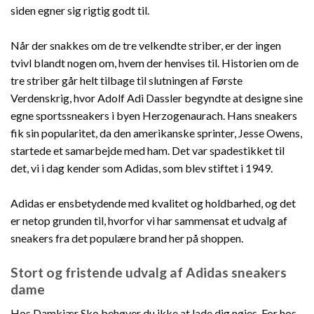
siden egner sig rigtig godt til.
Når der snakkes om de tre velkendte striber, er der ingen
tvivl blandt nogen om, hvem der henvises til. Historien om de
tre striber går helt tilbage til slutningen af Første
Verdenskrig, hvor Adolf Adi Dassler begyndte at designe sine
egne sportssneakers i byen Herzogenaurach. Hans sneakers
fik sin popularitet, da den amerikanske sprinter, Jesse Owens,
startede et samarbejde med ham. Det var spadestikket til
det, vi i dag kender som Adidas, som blev stiftet i 1949.
Adidas er ensbetydende med kvalitet og holdbarhed, og det
er netop grunden til, hvorfor vi har sammensat et udvalg af
sneakers fra det populære brand her på shoppen.
Stort og fristende udvalg af Adidas sneakers
dame
Hos Damkjær Sko behøver du ikke at lade dig nøjes. For hos