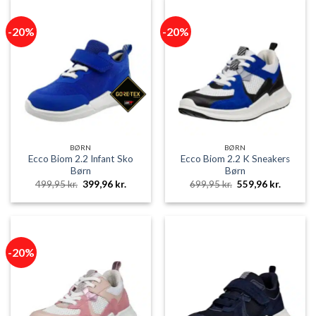
-20%
-20%
BØRN
BØRN
Ecco Biom 2.2 Infant Sko
Ecco Biom 2.2 K Sneakers
Børn
Børn
Den
Den
Den
Den
499,95
kr.
399,96
kr.
699,95
kr.
559,96
kr.
oprindelige
aktuelle
oprindelige
aktuelle
pris
pris
pris
pris
var:
er:
var:
er:
499,95 kr..
399,96 kr..
699,95 kr..
559,96 k
-20%