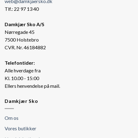
web@damkjaersko.dk
Tlf.: 22 97 13 40
Damkjær Sko A/S
Nørregade 45
7500 Holstebro
CVR. Nr. 46184882
Telefontider:
Alle hverdage fra
Kl. 10.00 - 15:00
Ellers henvendelse på mail.
Damkjær Sko
Om os
Vores butikker