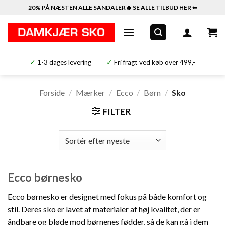
Fortsæt
20% PÅ NÆSTEN ALLE SANDALER🔥 SE ALLE TILBUD HER ⬅︎
til
indhold
✓
1-3 dages levering
✓
Fri fragt ved køb over 499,-
Forside
/
Mærker
/
Ecco
/
Børn
/
Sko
FILTER
Ecco børnesko
Ecco børnesko er designet med fokus på både komfort og
stil. Deres sko er lavet af materialer af høj kvalitet, der er
åndbare og bløde mod børnenes fødder, så de kan gå i dem