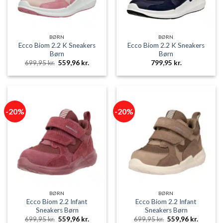
BØRN
BØRN
Ecco Biom 2.2 K Sneakers
Ecco Biom 2.2 K Sneakers
Børn
Børn
Den
Den
699,95
kr.
559,96
kr.
799,95
kr.
oprindelige
aktuelle
pris
pris
var:
er:
699,95 kr..
559,96 kr..
-20%
-20%
BØRN
BØRN
Ecco Biom 2.2 Infant
Ecco Biom 2.2 Infant
Sneakers Børn
Sneakers Børn
Den
Den
Den
Den
699,95
kr.
559,96
kr.
699,95
kr.
559,96
kr.