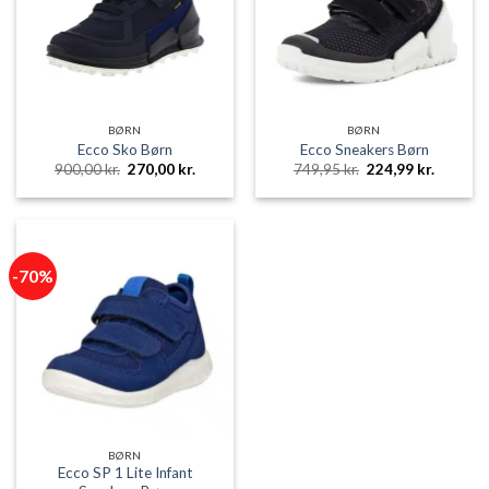
BØRN
BØRN
Ecco Sko Børn
Ecco Sneakers Børn
Den
Den
Den
Den
900,00
kr.
270,00
kr.
749,95
kr.
224,99
kr.
oprindelige
aktuelle
oprindelige
aktuelle
pris
pris
pris
pris
var:
er:
var:
er:
900,00 kr..
270,00 kr..
749,95 kr..
224,99 k
-70%
BØRN
Ecco SP 1 Lite Infant