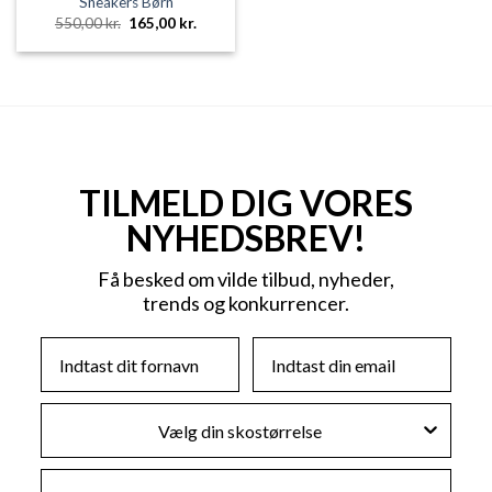
Sneakers Børn
Den
Den
550,00
kr.
165,00
kr.
oprindelige
aktuelle
pris
pris
var:
er:
550,00 kr..
165,00 kr..
TILMELD DIG VORES
NYHEDSBREV!
Få besked om vilde tilbud, nyheder,
trends og konkurrencer.
First Name
Email
Skostørrelse
Køn