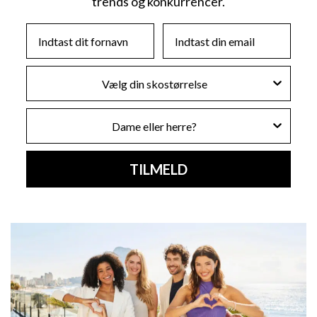
trends og konkurrencer.
First Name
Email
Skostørrelse
Køn
TILMELD