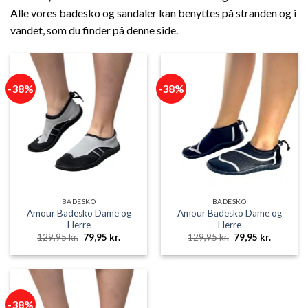
Alle vores badesko og sandaler kan benyttes på stranden og i
vandet, som du finder på denne side.
-38%
-38%
BADESKO
BADESKO
Amour Badesko Dame og
Amour Badesko Dame og
Herre
Herre
Den
Den
Den
Den
129,95
kr.
79,95
kr.
129,95
kr.
79,95
kr.
oprindelige
aktuelle
oprindelige
aktuelle
pris
pris
pris
pris
var:
er:
var:
er:
129,95 kr..
79,95 kr..
129,95 kr..
79,95 kr.
-38%