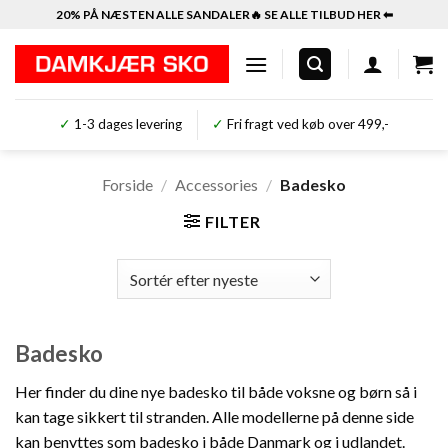
Fortsæt
20% PÅ NÆSTEN ALLE SANDALER🔥 SE ALLE TILBUD HER ⬅︎
til
indhold
✓
1-3 dages levering
✓
Fri fragt ved køb over 499,-
Forside
/
Accessories
/
Badesko
FILTER
Badesko
Her finder du dine nye badesko til både voksne og børn så i
kan tage sikkert til stranden. Alle modellerne på denne side
kan benyttes som badesko i både Danmark og i udlandet.