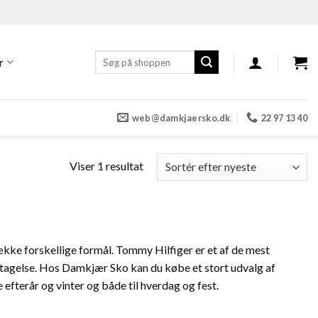
Søg
r
efter:
web@damkjaersko.dk
22 97 13 40
Viser 1 resultat
række forskellige formål. Tommy Hilfiger er et af de mest
tagelse. Hos Damkjær Sko kan du købe et stort udvalg af
 efterår og vinter og både til hverdag og fest.