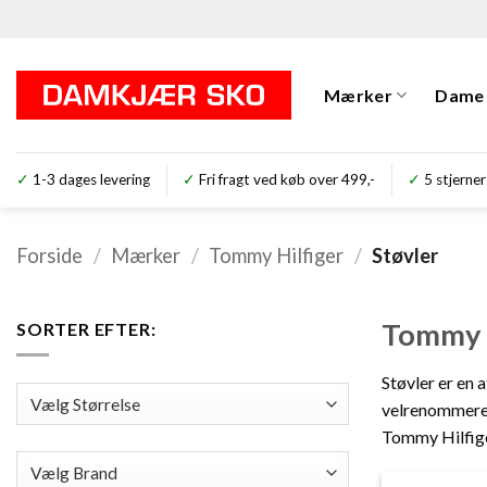
Fortsæt
til
indhold
Mærker
Dame
✓
1-3 dages levering
✓
Fri fragt ved køb over 499,-
✓
5 stjer
Forside
/
Mærker
/
Tommy Hilfiger
/
Støvler
Tommy H
SORTER EFTER:
Støvler er en 
velrenommered
Tommy Hilfiger