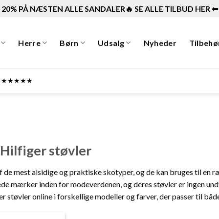
20% PÅ NÆSTEN ALLE SANDALER🔥 SE ALLE TILBUD HER ⬅︎
Herre
Børn
Udsalg
Nyheder
Tilbehø
ner ★★★★★
ilfiger støvler
af de mest alsidige og praktiske skotyper, og de kan bruges til en 
e mærker inden for modeverdenen, og deres støvler er ingen und
 støvler online i forskellige modeller og farver, der passer til både