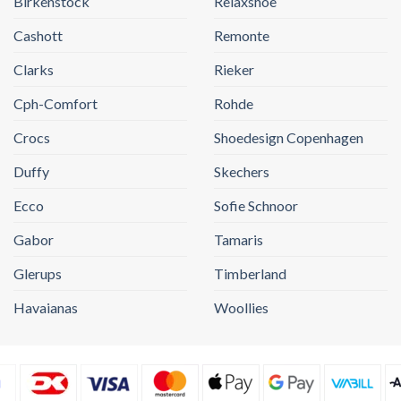
Birkenstock
Relaxshoe
Cashott
Remonte
Clarks
Rieker
Cph-Comfort
Rohde
Crocs
Shoedesign Copenhagen
Duffy
Skechers
Ecco
Sofie Schnoor
Gabor
Tamaris
Glerups
Timberland
Havaianas
Woollies