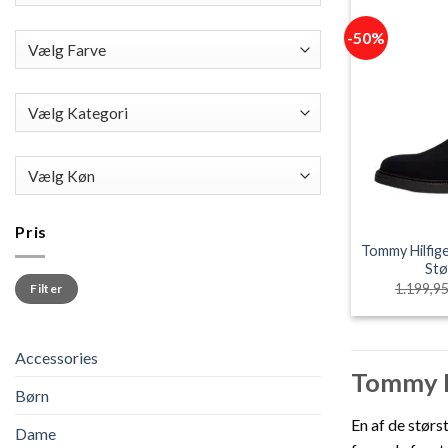
-50%
Pris
Tommy Hilfig
Stø
Mindste
Højeste
1.199,9
Filter
pris
pris
Accessories
Tommy Hi
Børn
En af de størs
Dame