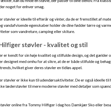
rækker, kan du finde en støvle, der passer til dine behov. Fra klass
 der noget for enhver smag.
 støvler er ideelle til efterår og vinter, da de er fremstillet af m
g vandafvisende egenskaber holder de dine fødder tørre og varme, 
teter som vandreture, camping eller skiture.
lfiger støvler - kvalitet og stil
 er kendt for sin høje kvalitet og stilfulde design, og det gælder o
er designet med omhu for at sikre, at de er både stilfulde og behag
ends, hvilket giver deres støvler en tidløs appel.
 støvler er ikke kun til udendørsaktiviteter. De er også ideelle til 
siske læderstøvler til mere moderne støvler med detaljer som spænder
tøvler online fra Tommy Hilfiger i dag hos Damkjær Sko eller besø