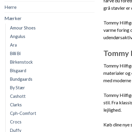
farve du foret
Herre
grå støvler er
Mærker
Tommy Hilfiger
Amour Shoes
varme foring o
Angulus
udendørsaktivi
Ara
Tommy Hi
Billi Bi
Birkenstock
Tommy Hilfiger
Bisgaard
materialer og 
Bundgaards
med moderne tr
By Stær
Tommy Hilfiger
Cashott
stil. Fra klas
Clarks
lejlighed.
Cph-Comfort
Crocs
Køb dine nye s
Duffy