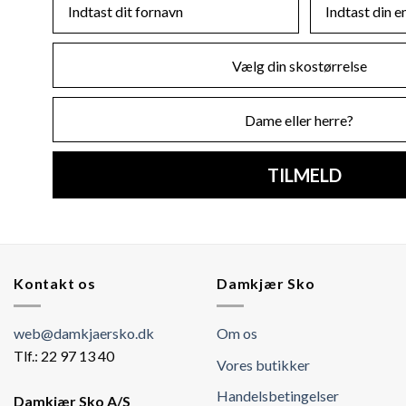
Skostørrelse
Køn
TILMELD
Kontakt os
Damkjær Sko
web@damkjaersko.dk
Om os
Tlf.: 22 97 13 40
Vores butikker
Handelsbetingelser
Damkjær Sko A/S