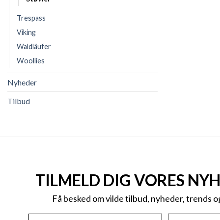
Trespass
Viking
Waldläufer
Woollies
Nyheder
Tilbud
TILMELD DIG VORES NY
Få besked om vilde tilbud, nyheder, trends 
First Name
Email