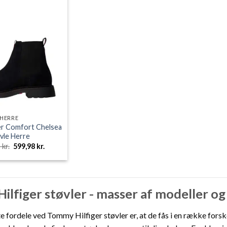
HERRE
er Comfort Chelsea
vle Herre
Den
Den
5
kr.
599,98
kr.
oprindelige
aktuelle
pris
pris
var:
er:
1.199,95 kr..
599,98 kr..
lfiger støvler - masser af modeller og
te fordele ved Tommy Hilfiger støvler er, at de fås i en række forske