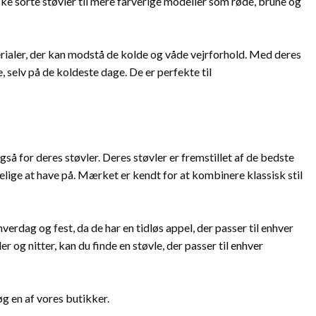
iske sorte støvler til mere farverige modeller som røde, brune og
aterialer, der kan modstå de kolde og våde vejrforhold. Med deres
selv på de koldeste dage. De er perfekte til
gså for deres støvler. Deres støvler er fremstillet af de bedste
elige at have på. Mærket er kendt for at kombinere klassisk stil
hverdag og fest, da de har en tidløs appel, der passer til enhver
 og nitter, kan du finde en støvle, der passer til enhver
g en af vores butikker.