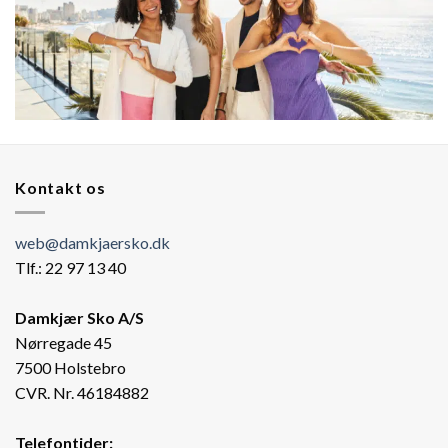
Kontakt os
web@damkjaersko.dk
Tlf.: 22 97 13 40
Damkjær Sko A/S
Nørregade 45
7500 Holstebro
CVR. Nr. 46184882
Telefontider: