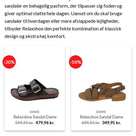
sandaler en behagelig pasform, der tilpasser sig foden og
giver optimal støtte hele dagen. Uanset om du skal bruge
sandaler til hverdagen eller mere afslappede lejligheder,
tilbyder Relaxshoe den perfekte kombination af klassisk
design og ekstra høj komfort.
-20%
-50%
DAME
DAME
Relaxshoe Sandal Dame
Relaxshoe Sandal Dame
Den
Den
Den
Den
599,95
kr.
479,96
kr.
699,95
kr.
349,95
kr.
oprindelige
aktuelle
oprindelige
aktuelle
pris
pris
pris
pris
var:
er:
var:
er: