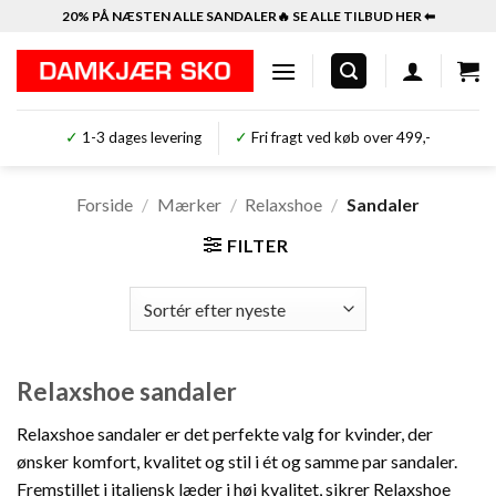
Fortsæt
20% PÅ NÆSTEN ALLE SANDALER🔥 SE ALLE TILBUD HER ⬅︎
til
indhold
✓
1-3 dages levering
✓
Fri fragt ved køb over 499,-
Forside
/
Mærker
/
Relaxshoe
/
Sandaler
FILTER
Relaxshoe sandaler
Relaxshoe sandaler er det perfekte valg for kvinder, der
ønsker komfort, kvalitet og stil i ét og samme par sandaler.
Fremstillet i italiensk læder i høj kvalitet, sikrer Relaxshoe