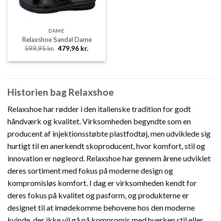
DAME
Relaxshoe Sandal Dame
Den
Den
599,95
kr.
479,96
kr.
oprindelige
aktuelle
pris
pris
var:
er:
599,95 kr..
479,96 kr..
Historien bag Relaxshoe
Relaxshoe har rødder i den italienske tradition for godt
håndværk og kvalitet. Virksomheden begyndte som en
producent af injektionsstøbte plastfodtøj, men udviklede sig
hurtigt til en anerkendt skoproducent, hvor komfort, stil og
innovation er nøgleord. Relaxshoe har gennem årene udviklet
deres sortiment med fokus på moderne design og
kompromisløs komfort. I dag er virksomheden kendt for
deres fokus på kvalitet og pasform, og produkterne er
designet til at imødekomme behovene hos den moderne
kvinde, der ikke vil gå på kompromis med hverken stil eller