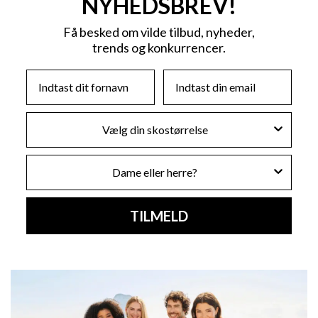
NYHEDSBREV!
Få besked om vilde tilbud, nyheder,
trends og konkurrencer.
First Name
Email
Skostørrelse
Køn
TILMELD