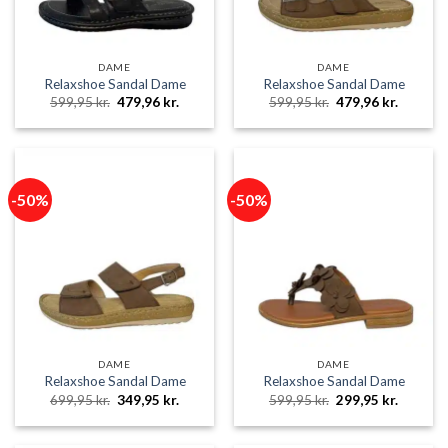
DAME
DAME
Relaxshoe Sandal Dame
Relaxshoe Sandal Dame
Den
Den
Den
Den
599,95
kr.
479,96
kr.
599,95
kr.
479,96
kr.
oprindelige
aktuelle
oprindelige
aktuelle
pris
pris
pris
pris
var:
er:
var:
er:
599,95 kr..
479,96 kr..
599,95 kr..
479,96 k
-50%
-50%
DAME
DAME
Relaxshoe Sandal Dame
Relaxshoe Sandal Dame
Den
Den
Den
Den
699,95
kr.
349,95
kr.
599,95
kr.
299,95
kr.
oprindelige
aktuelle
oprindelige
aktuelle
pris
pris
pris
pris
var:
er:
var:
er: