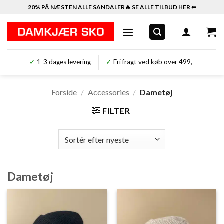
Fortsæt
20% PÅ NÆSTEN ALLE SANDALER🔥 SE ALLE TILBUD HER ⬅︎
til
indhold
✓
1-3 dages levering
✓
Fri fragt ved køb over 499,-
Forside
/
Accessories
/
Dametøj
FILTER
Dametøj