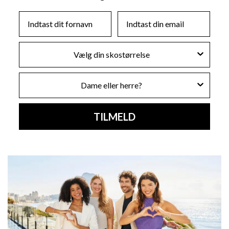
First Name
Email
Skostørrelse
Køn
TILMELD