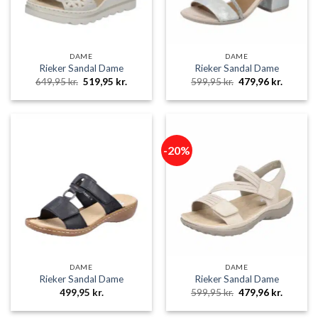
DAME
DAME
Rieker Sandal Dame
Rieker Sandal Dame
Den
Den
Den
Den
649,95
kr.
519,95
kr.
599,95
kr.
479,96
kr.
oprindelige
aktuelle
oprindelige
aktuelle
pris
pris
pris
pris
var:
er:
var:
er:
649,95 kr..
519,95 kr..
599,95 kr..
479,96 k
-20%
DAME
DAME
Rieker Sandal Dame
Rieker Sandal Dame
Den
Den
499,95
kr.
599,95
kr.
479,96
kr.
oprindelige
aktuelle
pris
pris