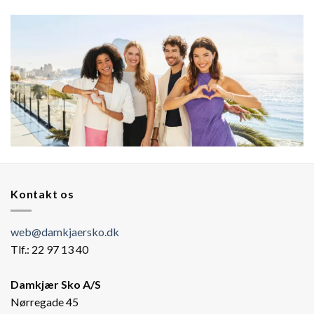
Kontakt os
web@damkjaersko.dk
Tlf.: 22 97 13 40
Damkjær Sko A/S
Nørregade 45