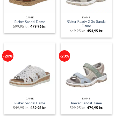
DAME
DAME
Rieker Ready 2 Go Sandal
Rieker Sandal Dame
Dame
Den
Den
599,95
kr.
479,96
kr.
oprindelige
aktuelle
Den
Den
649,95
kr.
454,95
kr.
pris
pris
oprindelige
aktuelle
var:
er:
pris
pris
599,95 kr..
479,96 kr..
var:
er:
649,95 kr..
454,95 k
-20%
-20%
DAME
DAME
Rieker Sandal Dame
Rieker Sandal Dame
Den
Den
Den
Den
549,95
kr.
439,95
kr.
599,95
kr.
479,95
kr.
oprindelige
aktuelle
oprindelige
aktuelle
pris
pris
pris
pris