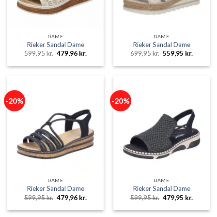
DAME
DAME
Rieker Sandal Dame
Rieker Sandal Dame
Den
Den
Den
Den
599,95
kr.
479,96
kr.
699,95
kr.
559,95
kr.
oprindelige
aktuelle
oprindelige
aktuelle
pris
pris
pris
pris
var:
er:
var:
er:
599,95 kr..
479,96 kr..
699,95 kr..
559,95 k
-20%
-20%
DAME
DAME
Rieker Sandal Dame
Rieker Sandal Dame
Den
Den
Den
Den
599,95
kr.
479,96
kr.
599,95
kr.
479,95
kr.
oprindelige
aktuelle
oprindelige
aktuelle
pris
pris
pris
pris
var:
er:
var:
er: