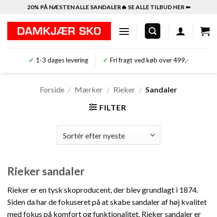
Fortsæt
20% PÅ NÆSTEN ALLE SANDALER🔥 SE ALLE TILBUD HER ⬅︎
til
indhold
✓
1-3 dages levering
✓
Fri fragt ved køb over 499,-
Forside
/
Mærker
/
Rieker
/
Sandaler
FILTER
Rieker sandaler
Rieker er en tysk skoproducent, der blev grundlagt i 1874.
Siden da har de fokuseret på at skabe sandaler af høj kvalitet
med fokus på komfort og funktionalitet. Rieker sandaler er