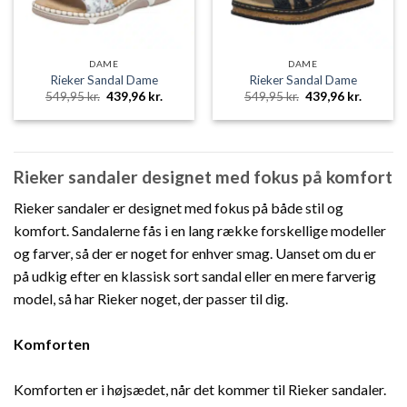
DAME
DAME
Rieker Sandal Dame
Rieker Sandal Dame
Den
Den
Den
Den
549,95
kr.
439,96
kr.
549,95
kr.
439,96
kr.
oprindelige
aktuelle
oprindelige
aktuelle
pris
pris
pris
pris
var:
er:
var:
er:
549,95 kr..
439,96 kr..
549,95 kr..
439,96 k
Rieker sandaler designet med fokus på komfort
Rieker sandaler er designet med fokus på både stil og
komfort. Sandalerne fås i en lang række forskellige modeller
og farver, så der er noget for enhver smag. Uanset om du er
på udkig efter en klassisk sort sandal eller en mere farverig
model, så har Rieker noget, der passer til dig.
Komforten
Komforten er i højsædet, når det kommer til Rieker sandaler.