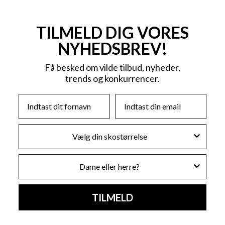
TILMELD DIG VORES
NYHEDSBREV!
Få besked om vilde tilbud, nyheder,
trends og konkurrencer.
First Name
Email
Skostørrelse
Køn
TILMELD