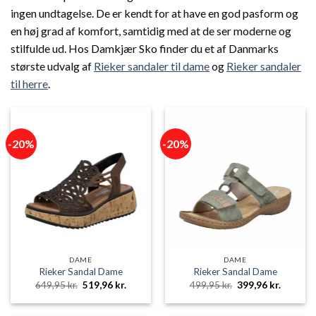
ingen undtagelse. De er kendt for at have en god pasform og
en høj grad af komfort, samtidig med at de ser moderne og
stilfulde ud. Hos Damkjær Sko finder du et af Danmarks
største udvalg af
Rieker sandaler til dame
og
Rieker sandaler
til herre
.
-20%
-20%
DAME
DAME
Rieker Sandal Dame
Rieker Sandal Dame
Den
Den
Den
Den
649,95
kr.
519,96
kr.
499,95
kr.
399,96
kr.
oprindelige
aktuelle
oprindelige
aktuelle
pris
pris
pris
pris
var:
er:
var:
er: