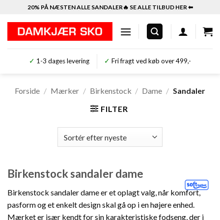
Fortsæt
20% PÅ NÆSTEN ALLE SANDALER🔥 SE ALLE TILBUD HER ⬅︎
til
indhold
✓
1-3 dages levering
✓
Fri fragt ved køb over 499,-
Forside
/
Mærker
/
Birkenstock
/
Dame
/
Sandaler
FILTER
Birkenstock sandaler dame
Birkenstock sandaler dame er et oplagt valg, når komfort,
pasform og et enkelt design skal gå op i en højere enhed.
Mærket er især kendt for sin karakteristiske fodseng, der i