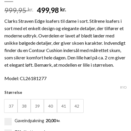
Den
Den
999,95
499,98
kr.
kr.
oprindelige
aktuelle
Clarks Straven Edge loafers til dame i sort. Stilrene loafers i
pris
pris
sort med et enkelt design og elegante detaljer, der tilfører et
var:
er:
moderne udtryk. Overdelen er lavet af blødt læder med
999,95 kr..
499,98 kr..
unikke bølgede detaljer, der giver skoen karakter. Indvendigt
finder du en Contour Cushion indersål med målrettet skum,
som sikrer komfort hele dagen. Den lille hæl på ca. 2 cm giver
et elegant løft. Bemærk, at modellen er lille i størrelsen.
Model: CL26181277
RYD
Størrelse
37
38
39
40
41
42
Gaveindpakning
20,00
kr.