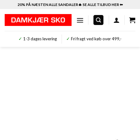
Fortsæt
20% PÅ NÆSTEN ALLE SANDALER🔥 SE ALLE TILBUD HER ⬅︎
til
indhold
✓
1-3 dages levering
✓
Fri fragt ved køb over 499,-