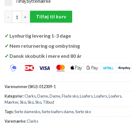
Tilføj byttemærke
Clarks Straven Edge Loafers Dame antal
Tilføj til kurv
✓
Lynhurtig levering 1-3 dage
✓
Nem returnering og ombytning
✓
Dansk skobutik i mere end 80 år
Varenummer (SKU):
012309-1
Kategorier:
Clarks
,
Dame
,
Dame
,
Flade sko
,
Loafers
,
Loafers
,
Loafers
,
Mærker
,
Sko
,
Sko
,
Sko
,
Tilbud
Tags:
Sorte damesko
,
Sorte loafers dame
,
Sorte sko
Varemærke:
Clarks