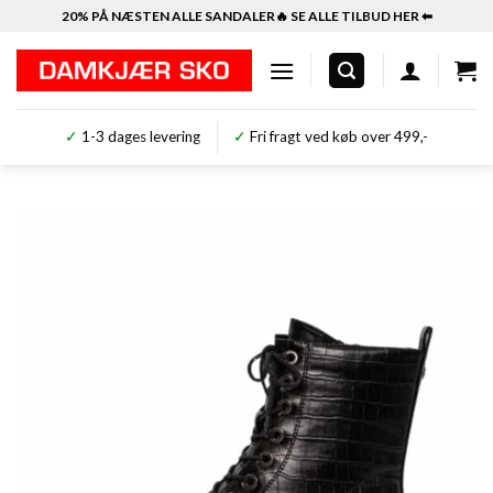
Fortsæt
20% PÅ NÆSTEN ALLE SANDALER🔥 SE ALLE TILBUD HER ⬅︎
til
indhold
✓
1-3 dages levering
✓
Fri fragt ved køb over 499,-