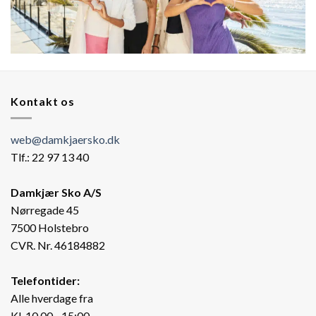
Kontakt os
web@damkjaersko.dk
Tlf.: 22 97 13 40
Damkjær Sko A/S
Nørregade 45
7500 Holstebro
CVR. Nr. 46184882
Telefontider:
Alle hverdage fra
Kl. 10.00 - 15:00