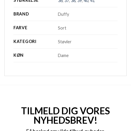
STØRRELSE
36
,
37
,
38
,
39
,
40
,
41
BRAND
Duffy
FARVE
Sort
KATEGORI
Støvler
KØN
Dame
TILMELD DIG VORES
NYHEDSBREV!