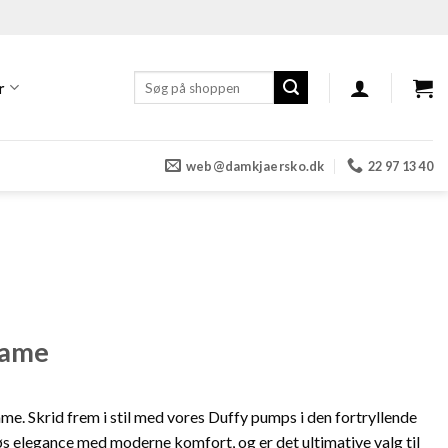
Søg
r
efter:
web@damkjaersko.dk
22 97 13 40
Dame
me. Skrid frem i stil med vores Duffy pumps i den fortryllende
s elegance med moderne komfort, og er det ultimative valg til