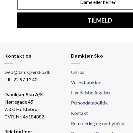
TILMELD
Kontakt os
Damkjær Sko
web@damkjaersko.dk
Om os
Tlf.: 22 97 13 40
Vores butikker
Handelsbetingelser
Damkjær Sko A/S
Nørregade 45
Persondatapolitik
7500 Holstebro
Kontakt
CVR. Nr. 46184882
Returnering og ombytning
Telefontider: