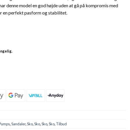
har denne model en god højde uden at gå på kompromis med
 en perfekt pasform og stabilitet.
ængelig.
Pumps
,
Sandaler
,
Sko
,
Sko
,
Sko
,
Sko
,
Tilbud