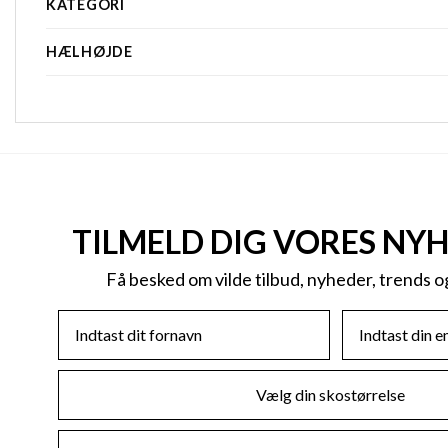
KATEGORI
HÆLHØJDE
TILMELD DIG VORES NY
Få besked om vilde tilbud, nyheder, trends 
First Name
Email
Skostørrelse
Køn