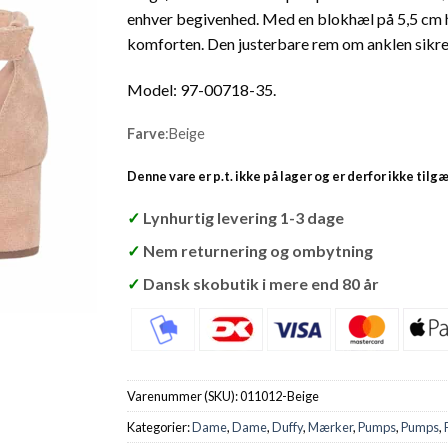
enhver begivenhed. Med en blokhæl på 5,5 cm 
komforten. Den justerbare rem om anklen sikrer
Model: 97-00718-35.
Farve
:
Beige
Denne vare er p.t. ikke på lager og er derfor ikke tilg
✓
Lynhurtig levering 1-3 dage
✓
Nem returnering og ombytning
✓
Dansk skobutik i mere end 80 år
Varenummer (SKU):
011012-Beige
Kategorier:
Dame
,
Dame
,
Duffy
,
Mærker
,
Pumps
,
Pumps
,