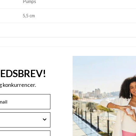
Pumps
5,5 cm
HEDSBREV!
og konkurrencer.