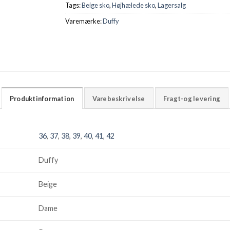
Tags:
Beige sko
,
Højhælede sko
,
Lagersalg
Varemærke:
Duffy
Produktinformation
Varebeskrivelse
Fragt-og levering
36
,
37
,
38
,
39
,
40
,
41
,
42
Duffy
Beige
Dame