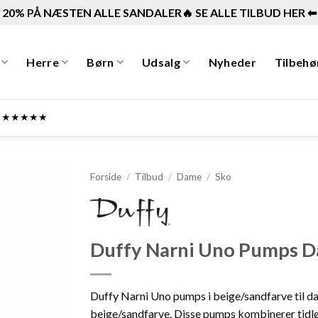
20% PÅ NÆSTEN ALLE SANDALER🔥 SE ALLE TILBUD HER ⬅︎
Herre
Børn
Udsalg
Nyheder
Tilbehø
ner ★★★★★
Forside
/
Tilbud
/
Dame
/
Sko
Duffy Narni Uno Pumps 
Duffy Narni Uno pumps i beige/sandfarve til da
beige/sandfarve. Disse pumps kombinerer tidlø