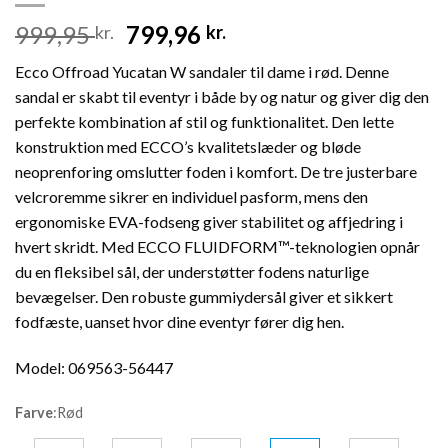
Den
Den
999,95
799,96
kr.
kr.
oprindelige
aktuelle
Ecco Offroad Yucatan W sandaler til dame i rød. Denne
pris
pris
sandal er skabt til eventyr i både by og natur og giver dig den
var:
er:
perfekte kombination af stil og funktionalitet. Den lette
999,95 kr..
799,96 kr..
konstruktion med ECCO’s kvalitetslæder og bløde
neoprenforing omslutter foden i komfort. De tre justerbare
velcroremme sikrer en individuel pasform, mens den
ergonomiske EVA-fodseng giver stabilitet og affjedring i
hvert skridt. Med ECCO FLUIDFORM™-teknologien opnår
du en fleksibel sål, der understøtter fodens naturlige
bevægelser. Den robuste gummiydersål giver et sikkert
fodfæste, uanset hvor dine eventyr fører dig hen.
Model: 069563-56447
Farve
:
Rød