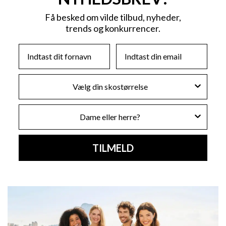
Få besked om vilde tilbud, nyheder,
trends og konkurrencer.
First Name
Email
Skostørrelse
Køn
TILMELD