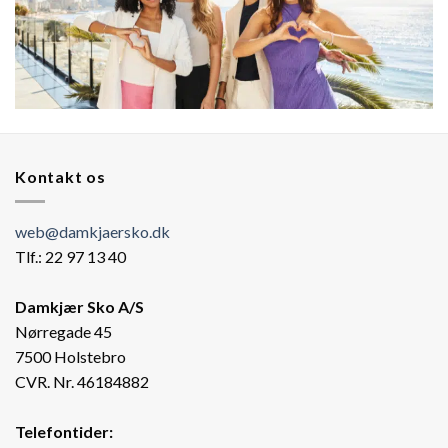
Kontakt os
web@damkjaersko.dk
Tlf.: 22 97 13 40
Damkjær Sko A/S
Nørregade 45
7500 Holstebro
CVR. Nr. 46184882
Telefontider: