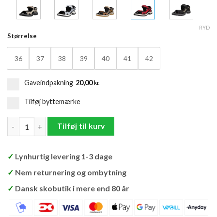
RYD
Størrelse
36
37
38
39
40
41
42
Gaveindpakning
20,00
kr.
Tilføj byttemærke
Ecco Offroad Yucatan Sandal Dame antal
Tilføj til kurv
✓
Lynhurtig levering 1-3 dage
✓
Nem returnering og ombytning
✓
Dansk skobutik i mere end 80 år