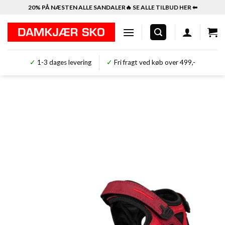
Fortsæt
20% PÅ NÆSTEN ALLE SANDALER🔥 SE ALLE TILBUD HER ⬅︎
til
indhold
✓
1-3 dages levering
✓
Fri fragt ved køb over 499,-