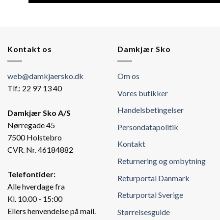
Kontakt os
Damkjær Sko
web@damkjaersko.dk
Om os
Tlf.: 22 97 13 40
Vores butikker
Handelsbetingelser
Damkjær Sko A/S
Nørregade 45
Persondatapolitik
7500 Holstebro
Kontakt
CVR. Nr. 46184882
Returnering og ombytning
Telefontider:
Returportal Danmark
Alle hverdage fra
Returportal Sverige
Kl. 10.00 - 15:00
Ellers henvendelse på mail.
Størrelsesguide