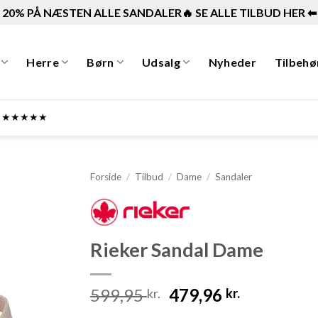
20% PÅ NÆSTEN ALLE SANDALER🔥 SE ALLE TILBUD HER ⬅︎
Herre
Børn
Udsalg
Nyheder
Tilbehø
ner ★★★★★
Forside
/
Tilbud
/
Dame
/
Sandaler
Rieker Sandal Dame
Den
Den
599,95
479,96
kr.
kr.
oprindelige
aktuelle