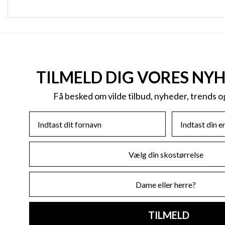
TILMELD DIG VORES NY
Få besked om vilde tilbud, nyheder, trends 
First Name
Email
Skostørrelse
Køn
TILMELD