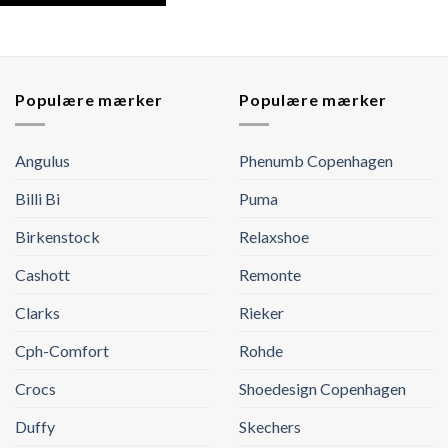
Populære mærker
Populære mærker
Angulus
Phenumb Copenhagen
Billi Bi
Puma
Birkenstock
Relaxshoe
Cashott
Remonte
Clarks
Rieker
Cph-Comfort
Rohde
Crocs
Shoedesign Copenhagen
Duffy
Skechers