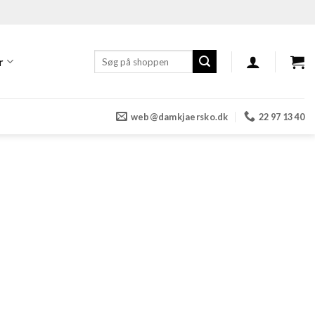
Søg
r
efter:
web@damkjaersko.dk
22 97 13 40