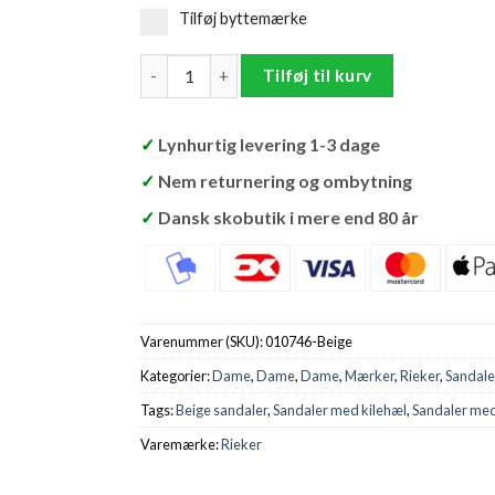
Tilføj byttemærke
Rieker Sandal Dame antal
Tilføj til kurv
✓
Lynhurtig levering 1-3 dage
✓
Nem returnering og ombytning
✓
Dansk skobutik i mere end 80 år
Varenummer (SKU):
010746-Beige
Kategorier:
Dame
,
Dame
,
Dame
,
Mærker
,
Rieker
,
Sandale
Tags:
Beige sandaler
,
Sandaler med kilehæl
,
Sandaler me
Varemærke:
Rieker