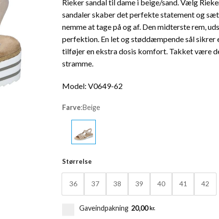
Rieker sandal til dame i beige/sand. Vælg Rieke
pris
pris
sandaler skaber det perfekte statement og sæt
var:
er:
nemme at tage på og af. Den midterste rem, uds
599,95 kr..
479,96 kr.
perfektion. En let og støddæmpende sål sikrer 
tilføjer en ekstra dosis komfort. Takket være 
stramme.
Model: V0649-62
Farve
:
Beige
Størrelse
36
37
38
39
40
41
42
Gaveindpakning
20,00
kr.