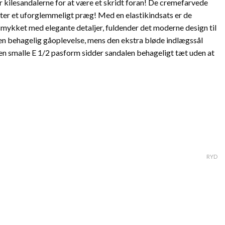
r kilesandalerne for at være et skridt foran! De cremefarvede
ter et uforglemmeligt præg! Med en elastikindsats er de
mykket med elegante detaljer, fuldender det moderne design til
.
en behagelig gåoplevelse, mens den ekstra bløde indlægssål
den smalle E 1/2 pasform sidder sandalen behageligt tæt uden at
RYD