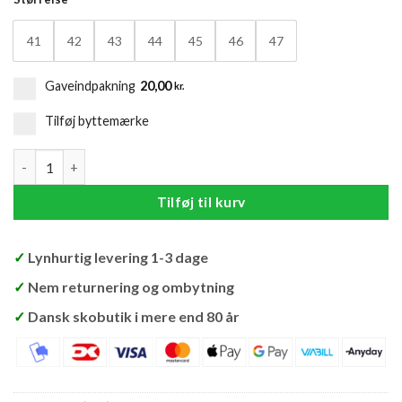
41
42
43
44
45
46
47
Gaveindpakning
20,00
kr.
Tilføj byttemærke
Rieker Sandal Herre antal
Tilføj til kurv
✓
Lynhurtig levering 1-3 dage
✓
Nem returnering og ombytning
✓
Dansk skobutik i mere end 80 år