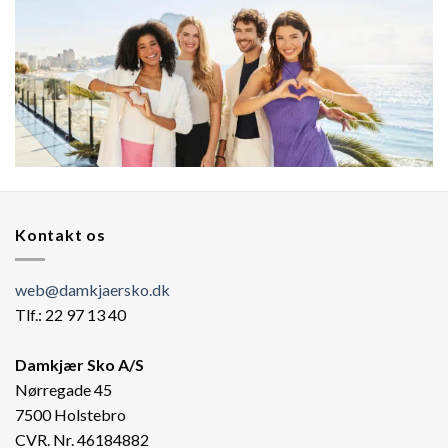
Kontakt os
web@damkjaersko.dk
Tlf.: 22 97 13 40
Damkjær Sko A/S
Nørregade 45
7500 Holstebro
CVR. Nr. 46184882