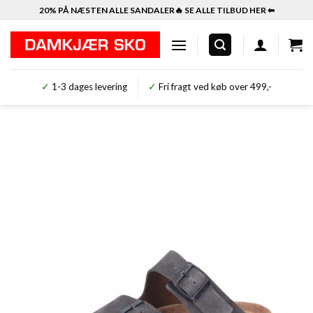
Fortsæt
20% PÅ NÆSTEN ALLE SANDALER🔥 SE ALLE TILBUD HER ⬅︎
til
indhold
✓
1-3 dages levering
✓
Fri fragt ved køb over 499,-