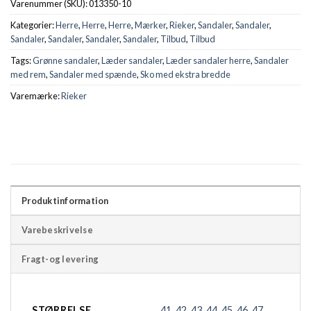
Varenummer (SKU):
013350-10
Kategorier:
Herre
,
Herre
,
Herre
,
Mærker
,
Rieker
,
Sandaler
,
Sandaler
,
Sandaler
,
Sandaler
,
Sandaler
,
Sandaler
,
Tilbud
,
Tilbud
Tags:
Grønne sandaler
,
Læder sandaler
,
Læder sandaler herre
,
Sandaler
med rem
,
Sandaler med spænde
,
Sko med ekstra bredde
Varemærke:
Rieker
Produktinformation
Varebeskrivelse
Fragt-og levering
STØRRELSE
41
,
42
,
43
,
44
,
45
,
46
,
47