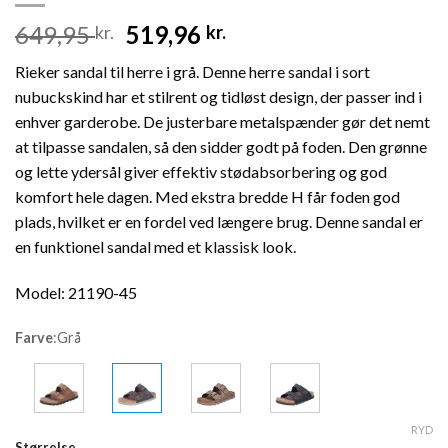
Den
Den
649,95
519,96
kr.
kr.
oprindelige
aktuelle
Rieker sandal til herre i grå. Denne herre sandal i sort
pris
pris
nubuckskind har et stilrent og tidløst design, der passer ind i
var:
er:
enhver garderobe. De justerbare metalspænder gør det nemt
649,95 kr..
519,96 kr..
at tilpasse sandalen, så den sidder godt på foden. Den grønne
og lette ydersål giver effektiv stødabsorbering og god
komfort hele dagen. Med ekstra bredde H får foden god
plads, hvilket er en fordel ved længere brug. Denne sandal er
en funktionel sandal med et klassisk look.
Model: 21190-45
Farve
:
Grå
RYD
Størrelse