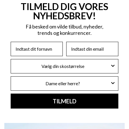
TILMELD DIG VORES
NYHEDSBREV!
Få besked om vilde tilbud, nyheder,
trends og konkurrencer.
First Name
Email
Skostørrelse
Køn
TILMELD