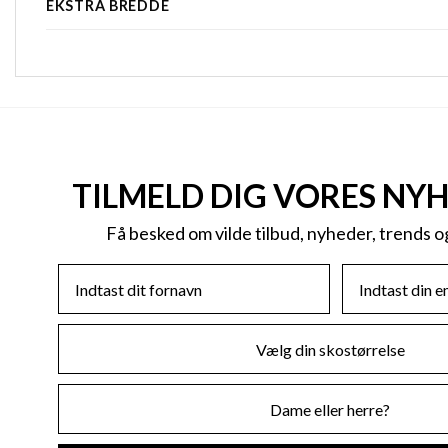
EKSTRA BREDDE
TILMELD DIG VORES NY
Få besked om vilde tilbud, nyheder, trends 
First Name
Email
Skostørrelse
Køn