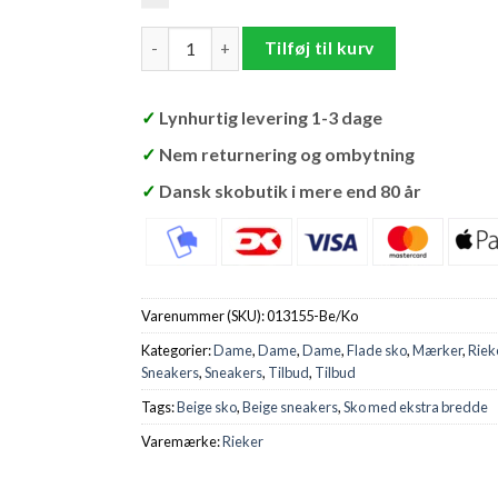
Rieker Sneakers Dame antal
Tilføj til kurv
✓
Lynhurtig levering 1-3 dage
✓
Nem returnering og ombytning
✓
Dansk skobutik i mere end 80 år
Varenummer (SKU):
013155-Be/Ko
Kategorier:
Dame
,
Dame
,
Dame
,
Flade sko
,
Mærker
,
Riek
Sneakers
,
Sneakers
,
Tilbud
,
Tilbud
Tags:
Beige sko
,
Beige sneakers
,
Sko med ekstra bredde
Varemærke:
Rieker