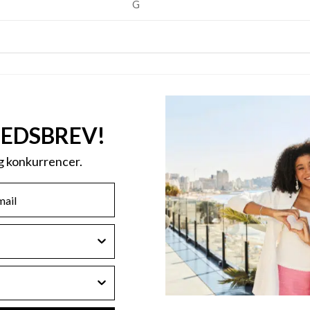
G
HEDSBREV!
og konkurrencer.