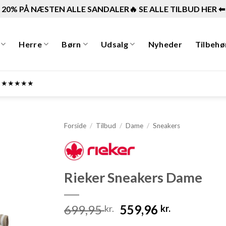
20% PÅ NÆSTEN ALLE SANDALER🔥 SE ALLE TILBUD HER ⬅︎
Herre
Børn
Udsalg
Nyheder
Tilbehø
ner ★★★★★
Forside
/
Tilbud
/
Dame
/
Sneakers
Rieker Sneakers Dame
Den
Den
699,95
559,96
kr.
kr.
oprindelige
aktuelle