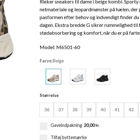
Rieker sneakers til dame i beige kombi. Sporty 
pris
pris
netmateriale og leopardmønster på hælen, der 
var:
er:
pasformen efter behov og indvendigt finder du 
699,95 kr..
559,96 kr.
dagen. Ekstra bredde G sikrer rummelighed til
stødabsorbering og komfort, når du er på farte
Model: M6501-60
Farve
:
Beige
Størrelse
36
37
38
39
40
41
42
Gaveindpakning
20,00
kr.
Tilføj byttemærke