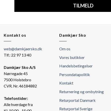
TILMELD
Kontakt os
Damkjær Sko
web@damkjaersko.dk
Om os
Tlf.: 22 97 13 40
Vores butikker
Handelsbetingelser
Damkjær Sko A/S
Nørregade 45
Persondatapolitik
7500 Holstebro
Kontakt
CVR. Nr. 46184882
Returnering og ombytning
Telefontider:
Returportal Danmark
Alle hverdage fra
Returportal Sverige
Kl. 10.00 - 15:00