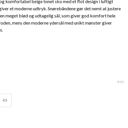
og komfortabel beige tonet sko med et flot design i luftigt
giver et moderne udtryk. Snørebåndene gør det nemt at justere
en meget blød og udtagelig sål, som giver god komfort hele
.
 foden, mens den moderne ydersål med unikt mønster giver
n.
RYD
43