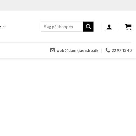
Søg
r
efter:
web@damkjaersko.dk
22 97 13 40