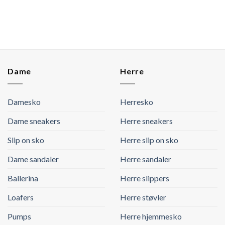
Dame
Herre
Damesko
Herresko
Dame sneakers
Herre sneakers
Slip on sko
Herre slip on sko
Dame sandaler
Herre sandaler
Ballerina
Herre slippers
Loafers
Herre støvler
Pumps
Herre hjemmesko