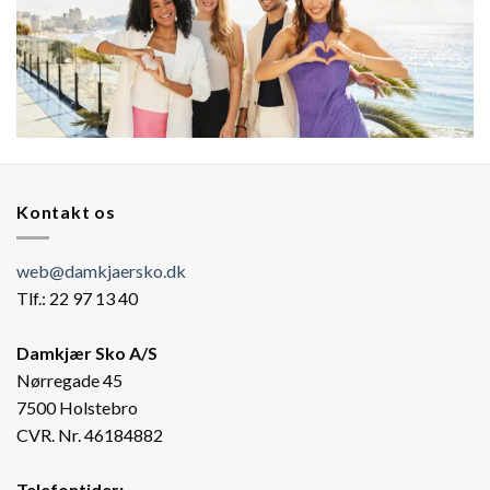
Kontakt os
web@damkjaersko.dk
Tlf.: 22 97 13 40
Damkjær Sko A/S
Nørregade 45
7500 Holstebro
CVR. Nr. 46184882
Telefontider: