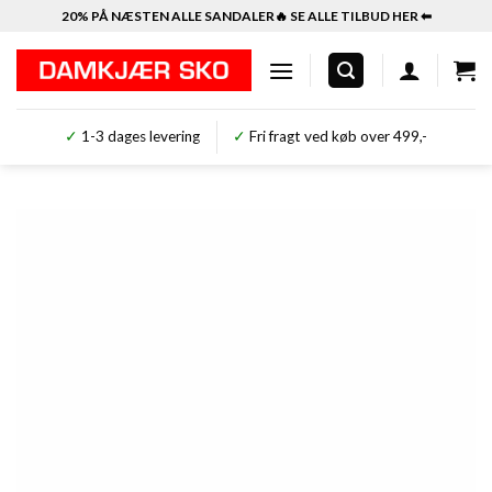
Fortsæt
20% PÅ NÆSTEN ALLE SANDALER🔥 SE ALLE TILBUD HER ⬅︎
til
indhold
✓
1-3 dages levering
✓
Fri fragt ved køb over 499,-