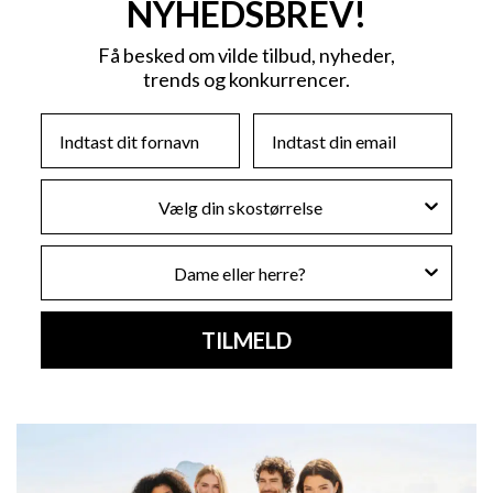
NYHEDSBREV!
Få besked om vilde tilbud, nyheder,
trends og konkurrencer.
First Name
Email
Skostørrelse
Køn
TILMELD